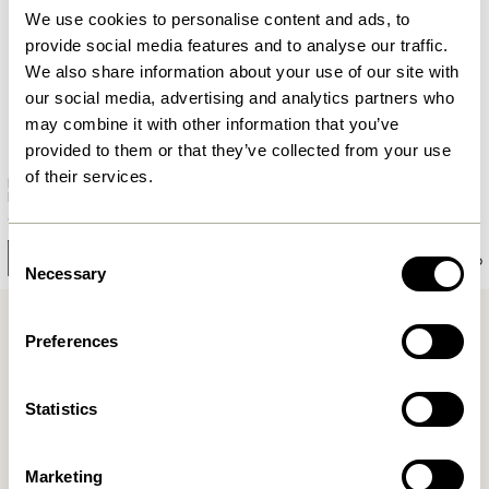
We use cookies to personalise content and ads, to
provide social media features and to analyse our traffic.
We also share information about your use of our site with
our social media, advertising and analytics partners who
may combine it with other information that you’ve
provided to them or that they’ve collected from your use
of their services.
Hübsch x Peléton – Moon by
Hübsch x Peléton – Abstract
Mie & Him
Collage 02 by Karolina Székely
1.299,00
kr.
1.299,00
kr.
Consent
Ajouter au panier
Ajouter au panier
Necessary
Selection
Preferences
Statistics
Livraison gratuite à partir de
499 DKK
*
Marketing