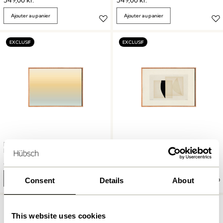
549,00
kr.
549,00
kr.
Ajouter au panier
Ajouter au panier
Hübsch x Peléton – Morning by
Hübsch x Peléton – Abstract
Mie & Him
Collage 06 by Karolina Székely
899,00
kr.
899,00
kr.
Ajouter au panier
Ajouter au panier
Consent
Details
About
This website uses cookies