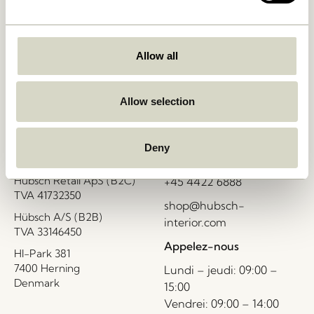
Livraison 1-4 jours ouvrables
Allow all
Retour 30 jours
Allow selection
Deny
Hübsch
Contactez-nous
Hübsch Retail ApS (B2C)
+45 4422 6888
TVA 41732350
shop@hubsch-
Hübsch A/S (B2B)
interior.com
TVA 33146450
Appelez-nous
HI-Park 381
7400 Herning
Lundi – jeudi: 09:00 –
Denmark
15:00
Vendrei: 09:00 – 14:00