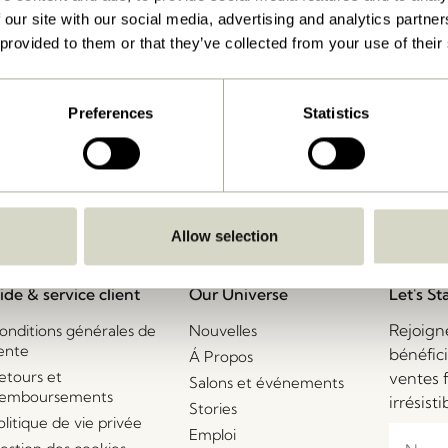
 our site with our social media, advertising and analytics partn
 provided to them or that they’ve collected from your use of their
Livraison 1-4 jours ouvrables
Preferences
Statistics
Allow selection
ide & service client
Our Universe
Let's St
Rejoign
onditions générales de
Nouvelles
ente
bénéfic
Á Propos
etours et
ventes 
Salons et événements
emboursements
irrésisti
Stories
olitique de vie privée
Emploi