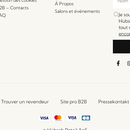
estion des cookies
Á Propos
2B – Contacts
Salons et événements
Je s
AQ
Hübsc
tout 
enco
Trouver un revendeur
Site pro B2B
Pressekontakt
© Hübsch Retail ApS