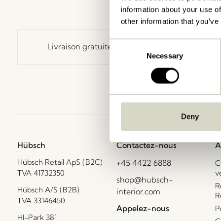
information about your use of
other information that you’ve
Consent
Livraison gratuite à partir de
499 DKK
*
Necessary
Selection
Deny
Hübsch
Contactez-nous
A
Hübsch Retail ApS (B2C)
+45 4422 6888
C
TVA 41732350
v
shop@hubsch-
R
Hübsch A/S (B2B)
interior.com
R
TVA 33146450
Appelez-nous
P
HI-Park 381