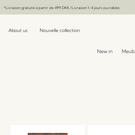
*Livraison gratuite à partir de
499 DKK
/Livraison 1-4 jours ouvrables
About us
Nouvelle collection
New in
Meub