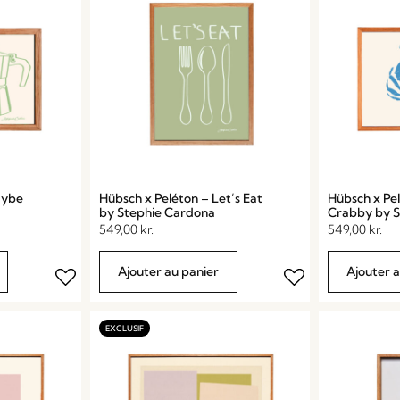
aybe
Hübsch x Peléton – Let’s Eat
Hübsch x Pel
by Stephie Cardona
Crabby by S
549,00
kr.
549,00
kr.
Ajouter au panier
Ajouter 