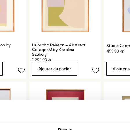
oon by
Hübsch x Peléton – Abstract
Studio Cadr
Collage 02 by Karolina
499,00
kr.
Székely
1.299,00
kr.
Ajouter au panier
Ajouter 
Details