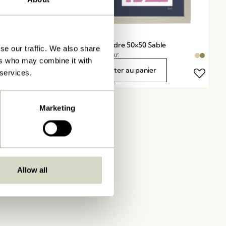
50×70 Olive
Plex Cadre 50×50 Sable
se our traffic. We also share
849,00
kr.
ers who may combine it with
au panier
Ajouter au panier
 services.
Marketing
Allow all