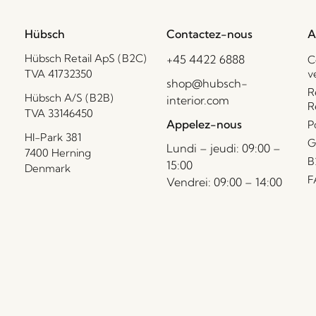
Hübsch
Contactez-nous
A
Hübsch Retail ApS (B2C)
+45 4422 6888
C
TVA 41732350
v
shop@hubsch-
R
Hübsch A/S (B2B)
interior.com
R
TVA 33146450
Appelez-nous
P
HI-Park 381
G
Lundi – jeudi: 09:00 –
7400 Herning
B
15:00
Denmark
F
Vendrei: 09:00 – 14:00