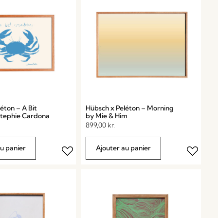
éton – A Bit
Hübsch x Peléton – Morning
tephie Cardona
by Mie & Him
899,00
kr.
au panier
Ajouter au panier