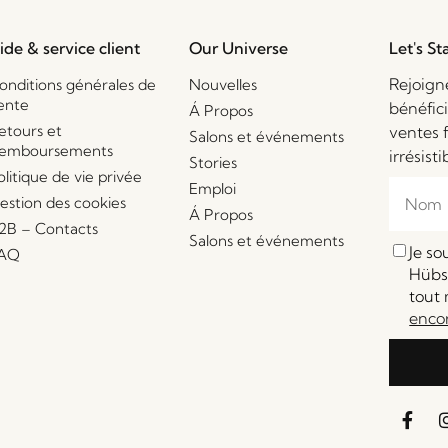
ide & service client
Our Universe
Let's St
Rejoign
onditions générales de
Nouvelles
ente
bénéfic
Á Propos
etours et
ventes 
Salons et événements
emboursements
irrésisti
Stories
olitique de vie privée
Emploi
estion des cookies
Á Propos
2B – Contacts
Salons et événements
Je s
AQ
Hübsc
tout 
enco