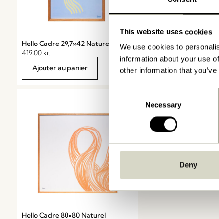
This website uses cookies
Hello Cadre 29,7×42 Naturel
Studio Cadre 50×70 Na
We use cookies to personalis
419,00
kr.
699,00
kr.
information about your use of
Ajouter au panier
Ajouter au panier
other information that you’ve
Consent
Necessary
Selection
Deny
Hello Cadre 80×80 Naturel