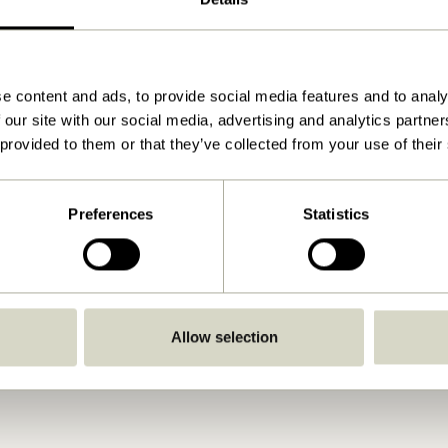
turel
Studio Cadre 70×100 Naturel
Plex Cadre 
e content and ads, to provide social media features and to analy
779,00
kr.
999,00
kr.
 our site with our social media, advertising and analytics partn
Ajouter au panier
Ajouter 
 provided to them or that they’ve collected from your use of their
Preferences
Statistics
Allow selection