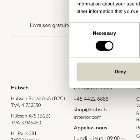
information about your use of
other information that you’ve
Livraison gratuite à partir de
499 DKK
*
Consent
Necessary
Selection
Deny
Hübsch
Contactez-nous
A
Hübsch Retail ApS (B2C)
+45 4422 6888
C
TVA 41732350
v
shop@hubsch-
R
Hübsch A/S (B2B)
interior.com
R
TVA 33146450
Appelez-nous
P
HI-Park 381
G
Lundi – jeudi: 09:00 –