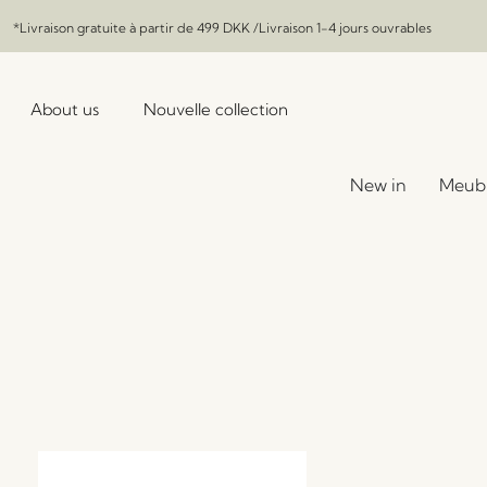
*Livraison gratuite à partir de
499 DKK
/Livraison 1-4 jours ouvrables
About us
Nouvelle collection
New in
Meub