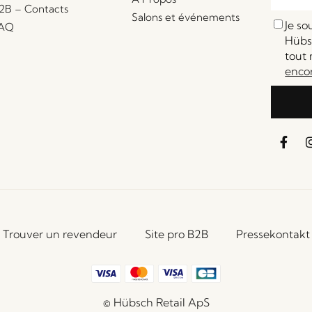
2B – Contacts
Salons et événements
Je s
AQ
Hübsc
tout 
enco
Trouver un revendeur
Site pro B2B
Pressekontakt
© Hübsch Retail ApS