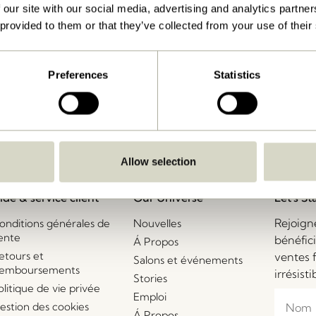
 our site with our social media, advertising and analytics partn
 provided to them or that they’ve collected from your use of their
Livraison 1-4 jours ouvrables
Preferences
Statistics
Allow selection
ide & service client
Our Universe
Let's St
Rejoign
onditions générales de
Nouvelles
ente
bénéfic
Á Propos
etours et
ventes 
Salons et événements
emboursements
irrésisti
Stories
olitique de vie privée
Emploi
estion des cookies
Á Propos