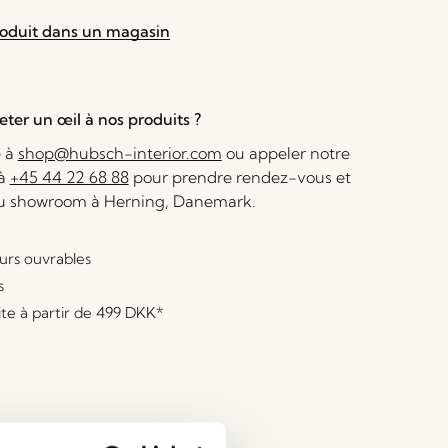
roduit dans un magasin
ter un œil à nos produits ?
e à
shop@hubsch-interior.com
ou appeler notre
 à
+45 44 22 68 88
pour prendre rendez-vous et
au showroom à Herning, Danemark.
ours ouvrables
s
ite à partir de
499 DKK
*