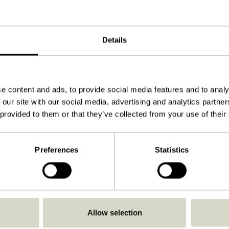
ø25xh28cm
1.800
Details
Télécharger
Voir les instructions
60,0
e content and ads, to provide social media features and to analy
 our site with our social media, advertising and analytics partn
E27
 provided to them or that they’ve collected from your use of their
IP20
Pas de prise
Preferences
Statistics
Directement sur la prise
Non
Oui (Non intégré)
Oui
Allow selection