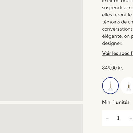
le laiton bruni
suspendez tro
elles feront l
témoins de ch
conversations 
élégante, on p
designer.
Voir les spécif
849,00
kr.
Min. 1 unités