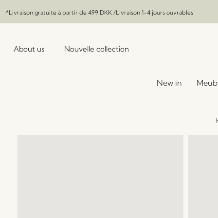
*Livraison gratuite à partir de
499 DKK
/Livraison 1-4 jours ouvrables
About us
Nouvelle collection
New in
Meub