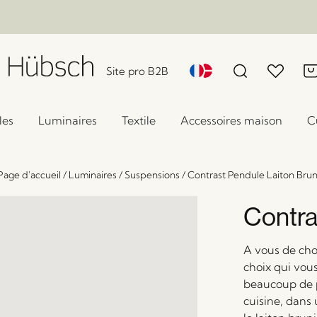
Site pro B2B
les
Luminaires
Textile
Accessoires maison
C
Page d'accueil
/
Luminaires
/
Suspensions
/
Contrast Pendule Laiton Brun
Contra
A vous de choi
choix qui vou
beaucoup de p
cuisine, dans 