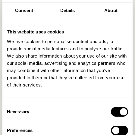
Produits similaires
Consent
Details
About
This website uses cookies
We use cookies to personalise content and ads, to
provide social media features and to analyse our traffic.
We also share information about your use of our site with
our social media, advertising and analytics partners who
may combine it with other information that you’ve
provided to them or that they’ve collected from your use
of their services.
Remi Pendule Bleu/Beige
Tube Pendule Small
1.249,00
kr.
829,00
kr.
Consent
Ajouter au panier
Ajouter au panier
Necessary
Selection
Preferences