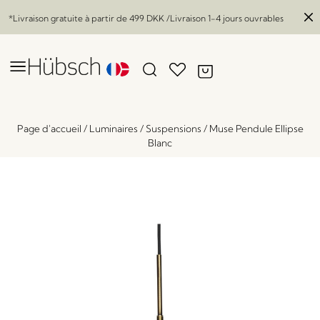
*Livraison gratuite à partir de
499 DKK
/Livraison 1-4 jours ouvrables
Page d'accueil
/
Luminaires
/
Suspensions
/
Muse Pendule Ellipse
Blanc