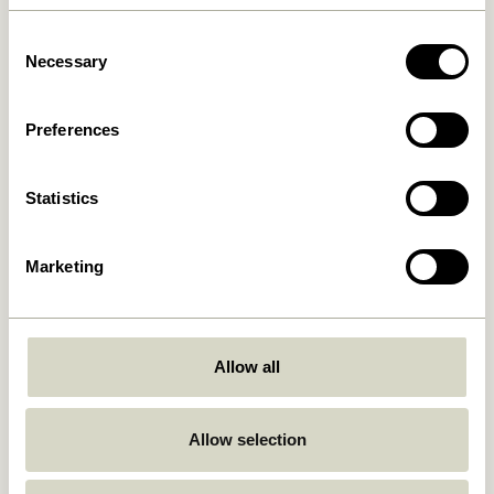
Consent
Necessary
Selection
Remi Pendule Bleu/Beige
Tube Pendule Small
Preferences
1.249,00
kr.
829,00
kr.
Ajouter au panier
Ajouter au panier
Statistics
Marketing
Allow all
Allow selection
Quip Pendule Gris clair
Chromatic Pendule Noir
999,00
kr.