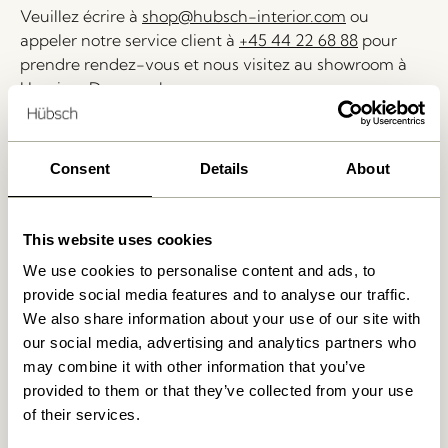
Veuillez écrire à
shop@hubsch-interior.com
ou
appeler notre service client à
+45 44 22 68 88
pour
prendre rendez-vous et nous visitez au showroom à
Herning, Danemark.
Livraison 1-4 jours ouvrables
Consent
Details
About
Retour 30 jours
Livraison gratuite à partir de
499 DKK
*
This website uses cookies
We use cookies to personalise content and ads, to
Produits similaires
provide social media features and to analyse our traffic.
We also share information about your use of our site with
our social media, advertising and analytics partners who
may combine it with other information that you’ve
provided to them or that they’ve collected from your use
of their services.