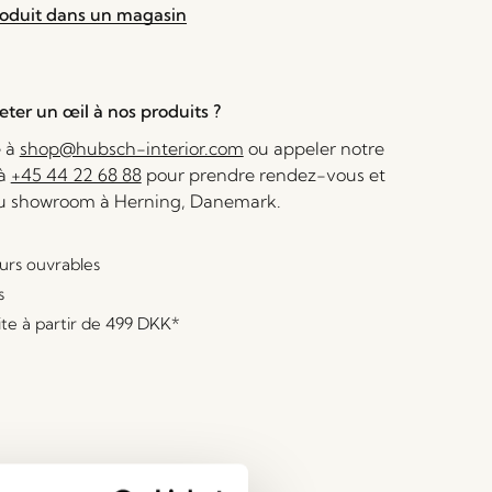
roduit dans un magasin
ter un œil à nos produits ?
e à
shop@hubsch-interior.com
ou appeler notre
 à
+45 44 22 68 88
pour prendre rendez-vous et
au showroom à Herning, Danemark.
ours ouvrables
s
ite à partir de
499 DKK
*