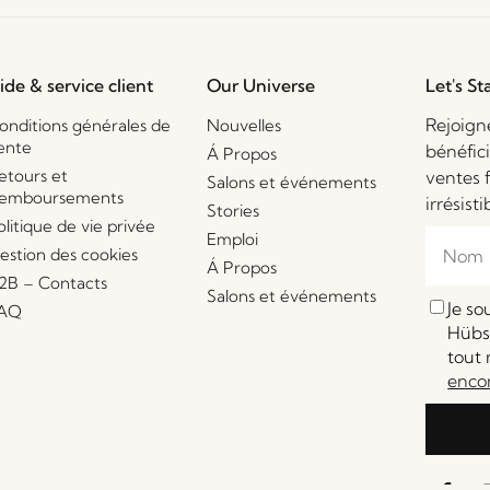
ide & service client
Our Universe
Let's St
Rejoign
onditions générales de
Nouvelles
ente
bénéfic
Á Propos
etours et
ventes 
Salons et événements
emboursements
irrésisti
Stories
olitique de vie privée
Emploi
estion des cookies
Á Propos
2B – Contacts
Salons et événements
Je s
AQ
Hübsc
tout 
enco