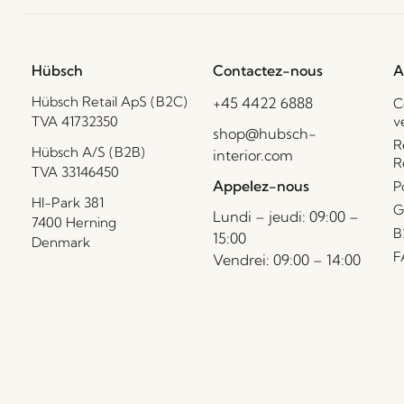
Hübsch
Contactez-nous
A
Hübsch Retail ApS (B2C)
+45 4422 6888
C
TVA 41732350
v
shop@hubsch-
R
Hübsch A/S (B2B)
interior.com
R
TVA 33146450
Appelez-nous
P
HI-Park 381
G
Lundi – jeudi: 09:00 –
7400 Herning
B
15:00
Denmark
F
Vendrei: 09:00 – 14:00