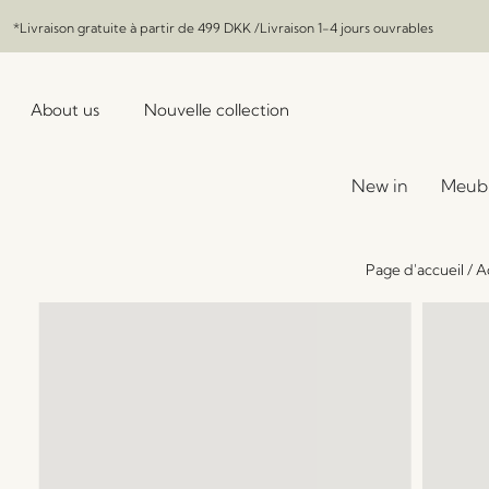
*Livraison gratuite à partir de
499 DKK
/Livraison 1-4 jours ouvrables
About us
Nouvelle collection
New in
Meub
Page d'accueil
/
A