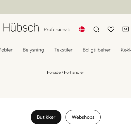
Professionals
øbler
Belysning
Tekstiler
Boligtilbehør
Køk
Forside
/
Forhandler
Butikker
Webshops