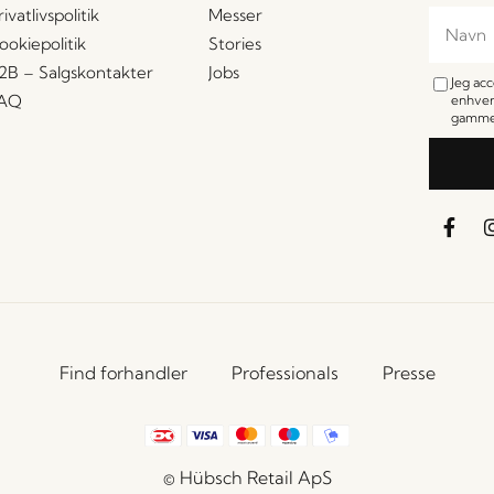
rivatlivspolitik
Messer
ookiepolitik
Stories
2B – Salgskontakter
Jobs
Jeg ac
AQ
enhver
gamme
Find forhandler
Professionals
Presse
© Hübsch Retail ApS