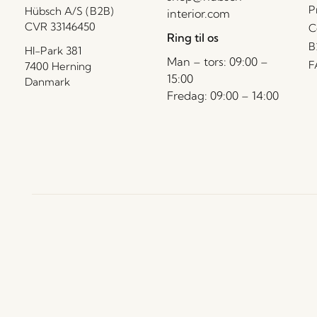
P
Hübsch A/S (B2B)
interior.com
CVR 33146450
C
Ring til os
B
HI-Park 381
Man – tors: 09:00 –
F
7400 Herning
15:00
Danmark
Fredag: 09:00 – 14:00