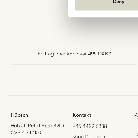
Deny
Fri fragt ved køb over
499 DKK
*
Hübsch
Kontakt
K
Hübsch Retail ApS (B2C)
+45 4422 6888
H
CVR 41732350
L
shop@hubsch-