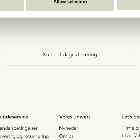
Gå tilbage
Allow selection
Kun 1-4 dages levering
undeservice
Vores univers
Let's St
Tilmeld
andelsbetingelser
Nyheder
til at f
evering og returnering
Om os