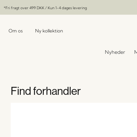
*Fri fragt over
499 DKK
/ Kun 1-4 dages levering
Om os
Ny kollektion
Nyheder
M
Find forhandler