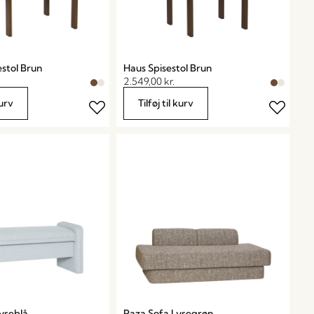
stol Brun
Haus Spisestol Brun
2.549,00
kr.
kurv
Tilføj til kurv
yseblå
Paza Sofa Lysegrøn