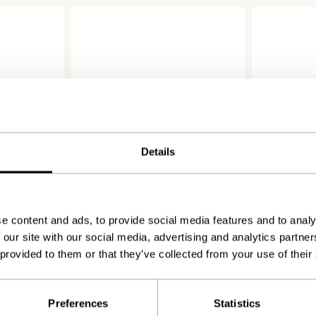
Details
Forma Skænk Natur
Dual Skænk 
7.849,00
kr.
4.899,00
kr.
e content and ads, to provide social media features and to analy
Tilføj til kurv
Tilføj til 
 our site with our social media, advertising and analytics partn
 provided to them or that they’ve collected from your use of their
Preferences
Statistics