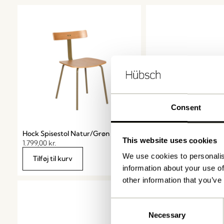
Consent
Hock Spisestol Natur/Grøn
Tona Spisebord Natur
This website uses cookies
1.799,00
kr.
7.849,00
kr.
We use cookies to personalis
Tilføj til kurv
Tilføj til kurv
information about your use of
other information that you’ve
Consent
Necessary
Selection