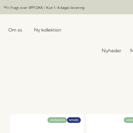
*Fri fragt over
499 DKK
/ Kun 1-4 dages levering
Om os
Ny kollektion
Nyheder
M
UDENDØRS
NYHED
UDE