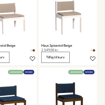
stol Beige
Haus Spisestol Beige
2.549,00
kr.
kurv
Tilføj til kurv
UDENDØRS
NYHED
UDENDØRS
NYHED