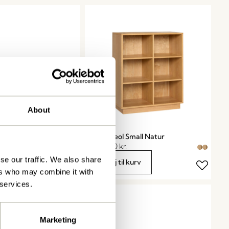
About
Flerfarvet
Disco Reol Small Natur
3.499,00
kr.
se our traffic. We also share
kurv
Tilføj til kurv
ers who may combine it with
 services.
Marketing