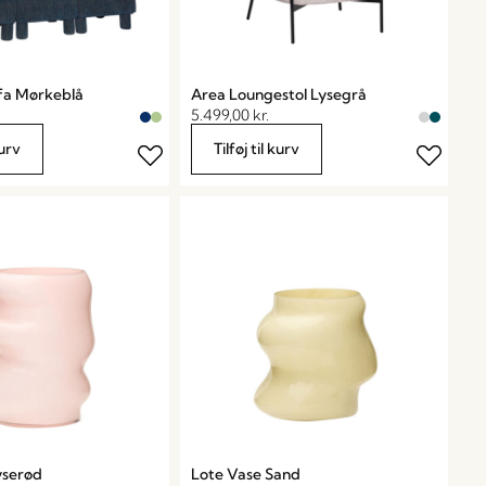
fa Mørkeblå
Area Loungestol Lysegrå
5.499,00
kr.
kurv
Tilføj til kurv
yserød
Lote Vase Sand