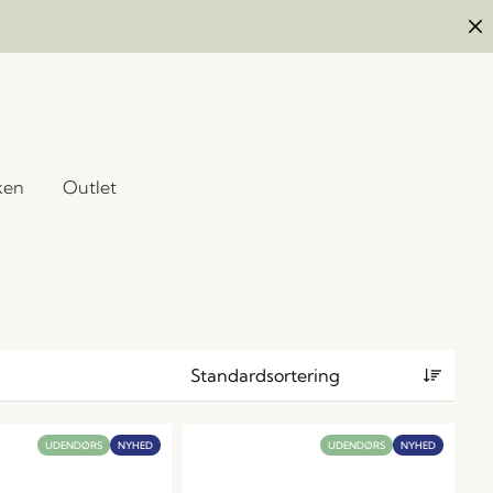
ken
Outlet
UDENDØRS
NYHED
UDENDØRS
NYHED