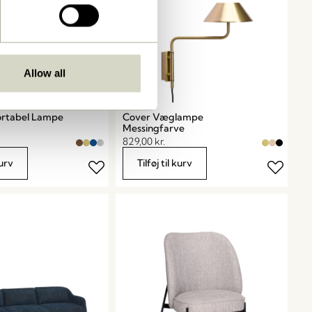
Allow all
ortabel Lampe
Cover Væglampe
Messingfarve
829,00
kr.
kurv
Tilføj til kurv