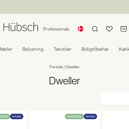
Professionals
øbler
Belysning
Tekstiler
Boligtilbehør
Køk
Forside
/
Dweller
Dweller
NDØRS
NYHED
UDENDØRS
NYHED