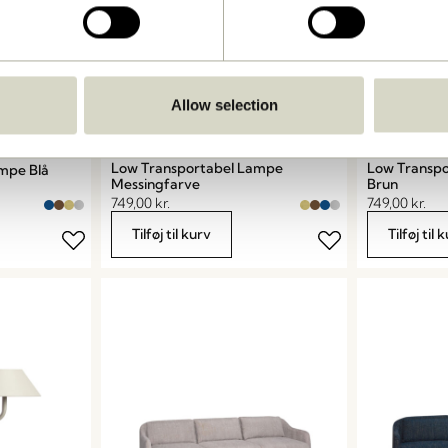
Allow selection
Low Transportabel Lampe
Low Transp
mpe Blå
Messingfarve
Brun
749,00
kr.
749,00
kr.
Tilføj til kurv
Tilføj til 