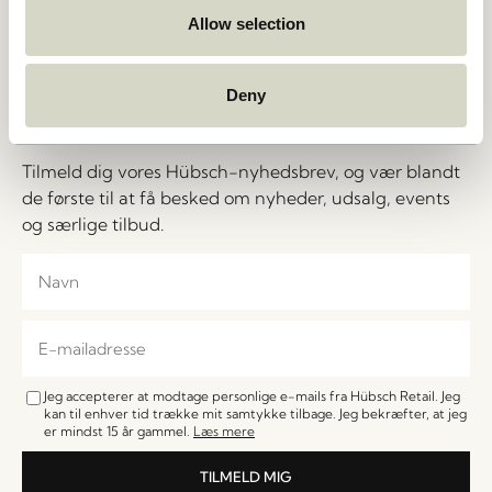
Cookiepolitik
Stories
Allow selection
B2B – Salgskontakter
Jobs
FAQ
Deny
Let's Stay in Touch!
Tilmeld dig vores Hübsch-nyhedsbrev, og vær blandt
de første til at få besked om nyheder, udsalg, events
og særlige tilbud.
Jeg accepterer at modtage personlige e-mails fra Hübsch Retail. Jeg
kan til enhver tid trække mit samtykke tilbage. Jeg bekræfter, at jeg
er mindst 15 år gammel.
Læs mere
TILMELD MIG