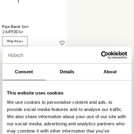
Pipe Bænk Sort
2.649,00
kr.
Tilføj til kurv
Consent
Details
About
This website uses cookies
Fri fragt ved køb over
499 DKK
*
We use cookies to personalise content and ads, to
provide social media features and to analyse our traffic.
We also share information about your use of our site with
Kun 1-4 dages levering
our social media, advertising and analytics partners who
may combine it with other information that you’ve