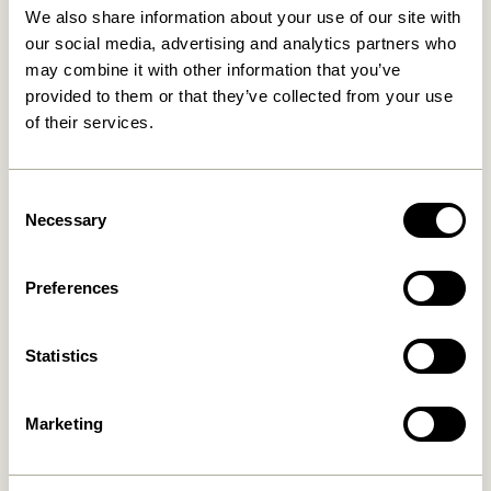
We also share information about your use of our site with
our social media, advertising and analytics partners who
Retour 30 jours
may combine it with other information that you’ve
provided to them or that they’ve collected from your use
of their services.
Hübsch
Contactez-nous
Hübsch Retail ApS (B2C)
+45 4422 6888
TVA 41732350
Consent
shop@hubsch-
Necessary
Selection
Hübsch A/S (B2B)
interior.com
TVA 33146450
Appelez-nous
HI-Park 381
Preferences
7400 Herning
Lundi – jeudi: 09:00 –
Denmark
15:00
Statistics
Vendrei: 09:00 – 14:00
Aide & service client
Our Universe
Marketing
Conditions générales de
Nouvelles
vente
Á Propos