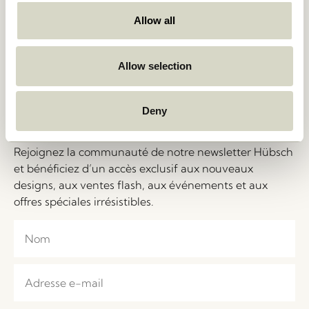
Retours et
Salons et événements
Remboursements
Stories
Allow all
Politique de vie privée
Emploi
Gestion des cookies
Á Propos
B2B – Contacts
Salons et événements
Allow selection
FAQ
Deny
Let's Stay in Touch!
Rejoignez la communauté de notre newsletter Hübsch
et bénéficiez d’un accès exclusif aux nouveaux
designs, aux ventes flash, aux événements et aux
offres spéciales irrésistibles.