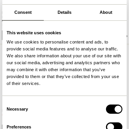
Consent
Details
About
Eyrie Kurve Lyserød/Sort (sæt
Eyrie Kurve Grøn/Sort (sæt af
af 2)
2)
1.049,00
kr.
1.049,00
kr.
This website uses cookies
Tilføj til kurv
Tilføj til kurv
We use cookies to personalise content and ads, to
provide social media features and to analyse our traffic.
We also share information about your use of our site with
our social media, advertising and analytics partners who
may combine it with other information that you’ve
provided to them or that they’ve collected from your use
of their services.
Consent
Necessary
Selection
Nook Kurve Rosa (sæt af 2)
Nook Kurve Grøn (sæt af 2)
279,00
kr.
279,00
kr.
Preferences