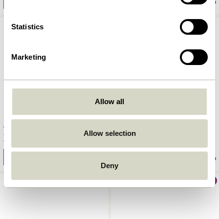
Tilføj til kurv
Tilføj til kurv
Statistics
Marketing
Allow all
Current Kurve Sort/Natur (sæt
Vertigo Kurve Flerfarvet (sæt
Allow selection
af 2)
af 2)
999,00
kr.
1.649,00
kr.
Tilføj til kurv
Tilføj til kurv
Deny
KOMMER SNART