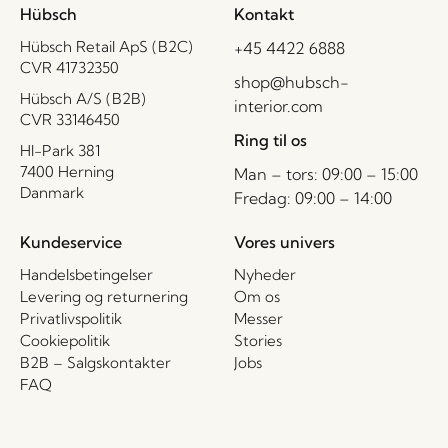
Hübsch
Kontakt
Hübsch Retail ApS (B2C)
+45 4422 6888
CVR 41732350
shop@hubsch-
Hübsch A/S (B2B)
interior.com
CVR 33146450
Ring til os
HI-Park 381
7400 Herning
Man – tors: 09:00 – 15:00
Danmark
Fredag: 09:00 – 14:00
Kundeservice
Vores univers
Handelsbetingelser
Nyheder
Levering og returnering
Om os
Privatlivspolitik
Messer
Cookiepolitik
Stories
B2B – Salgskontakter
Jobs
FAQ