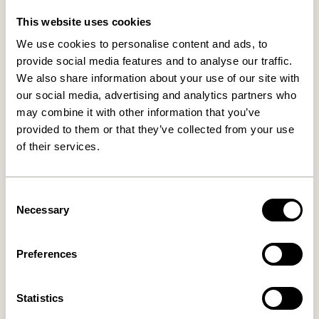
Relaterede varer
This website uses cookies
We use cookies to personalise content and ads, to
provide social media features and to analyse our traffic.
We also share information about your use of our site with
our social media, advertising and analytics partners who
may combine it with other information that you’ve
provided to them or that they’ve collected from your use
of their services.
Pine Kurve
Cheery Kurve Natur (sæt af
Consent
Natur/ Flerfarvet (sæt af 2)
2)
Necessary
Selection
1.249,00
kr.
999,00
kr.
Tilføj til kurv
Tilføj til kurv
Preferences
Statistics