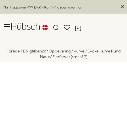
*Fri fragt over
499 DKK
/ Kun 1-4 dages levering
Forside
/
Boligtilbehør
/
Opbevaring
/
Kurve
/
Evoke Kurve Rund
Natur/ Flerfarvet (sæt af 2)