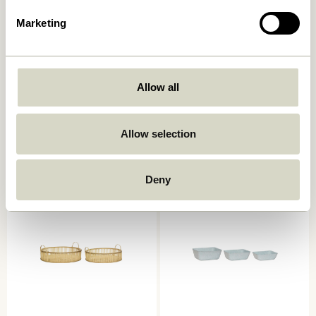
Marketing
Allow all
Laundromat Vasketøjskurv
Current Kurv Natur/Sort
Firkantet Blå/Natur (sæt af
669,00
kr.
2)
Allow selection
619,00
kr.
Tilføj til kurv
Tilføj til kurv
Deny