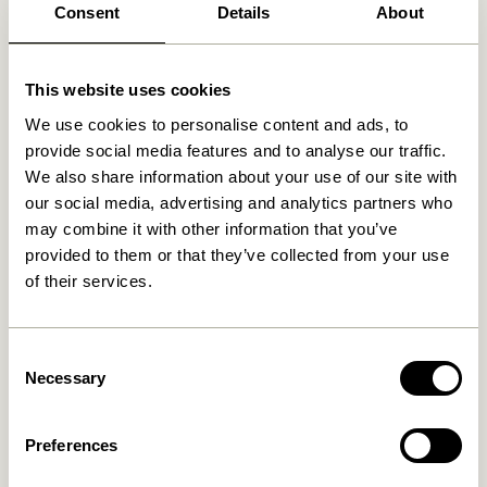
Consent
Details
About
This website uses cookies
Relaterede varer
We use cookies to personalise content and ads, to
provide social media features and to analyse our traffic.
We also share information about your use of our site with
our social media, advertising and analytics partners who
may combine it with other information that you’ve
provided to them or that they’ve collected from your use
of their services.
Consent
Necessary
Selection
Lotus Hængepotte Petrol
Lotus Hængepotte Khaki
(sæt af 2)
(sæt af 2)
829,00
kr.
829,00
kr.
Preferences
Tilføj til kurv
Tilføj til kurv