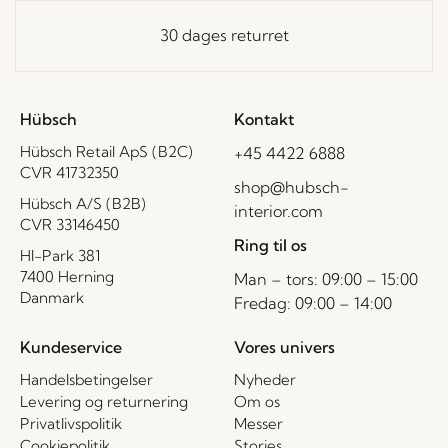
30 dages returret
Hübsch
Kontakt
Hübsch Retail ApS (B2C)
+45 4422 6888
CVR 41732350
shop@hubsch-
Hübsch A/S (B2B)
interior.com
CVR 33146450
Ring til os
HI-Park 381
7400 Herning
Man – tors: 09:00 – 15:00
Danmark
Fredag: 09:00 – 14:00
Kundeservice
Vores univers
Handelsbetingelser
Nyheder
Levering og returnering
Om os
Privatlivspolitik
Messer
Cookiepolitik
Stories