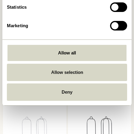
Statistics
Marketing
Allow all
Faye Kurv Airy
Ontop Hængepotte Hvid
Allow selection
Beige/Brun/Rødbrun
469,00
kr.
319,00
kr.
Deny
Tilføj til kurv
Tilføj til kurv