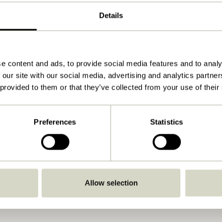
Sort
Details
ø140xh74cm
41.000
e content and ads, to provide social media features and to analy
15
 our site with our social media, advertising and analytics partn
48
 provided to them or that they’ve collected from your use of their
Ja
Download
Preferences
Statistics
Se vejledning
Indendørs
Allow selection