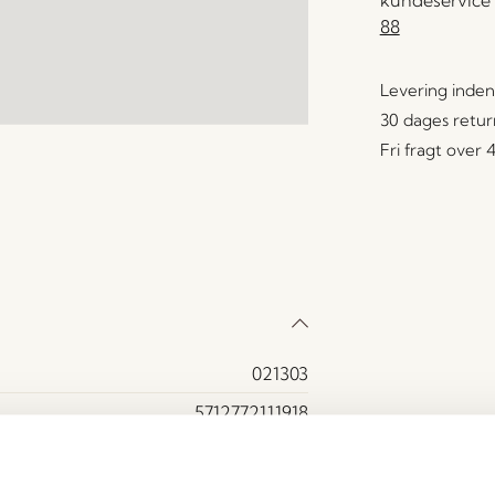
88
Levering inden
30 dages retur
Fri fragt over
021303
5712772111918
Ask, MDF
Ja