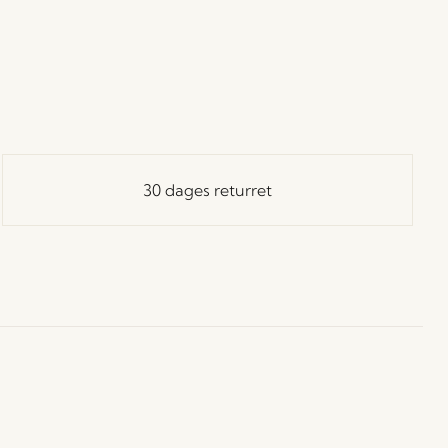
30 dages returret
ay in Touch!
 dig vores Hübsch-nyhedsbrev, og vær blandt de første