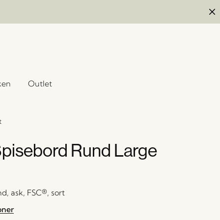
ken
Outlet
t
Spisebord Rund Large
d, ask, FSC®, sort
oner