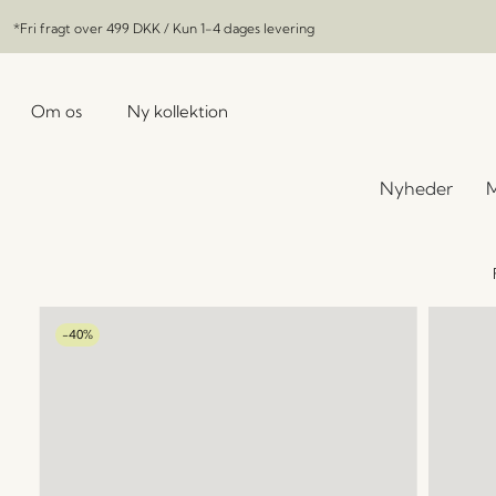
*Fri fragt over
499 DKK
/ Kun 1-4 dages levering
Om os
Ny kollektion
Nyheder
M
-40%