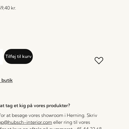
59,40
kr.
Tilføj til kurv
 butik
l at tag et kig på vores produkter?
 for at besøge vores showroom i Herning. Skriv
op@hubsch-interior.com
eller ring til vores
for at lave en aftale på nummeret
+45 44 22 68