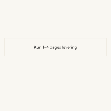
Kun 1-4 dages levering
undeservice
Vores univers
Let's St
Tilmeld
andelsbetingelser
Nyheder