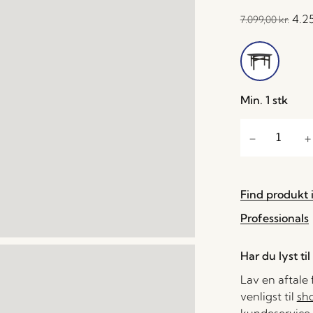
4.2
7.099,00
kr.
Min. 1 stk
Find produkt i
Professionals
Har du lyst ti
Lav en aftale
venligst til
sh
kundeservice 