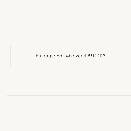
Fri fragt ved køb over
499 DKK
*
Hübsch
Kontakt
K
Hübsch Retail ApS (B2C)
+45 4422 6888
H
CVR 41732350