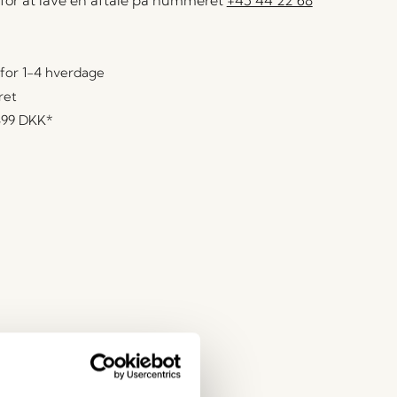
for 1-4 hverdage
ret
499 DKK
*