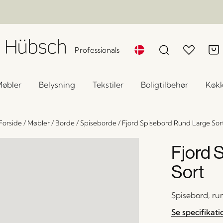
Professionals
øbler
Belysning
Tekstiler
Boligtilbehør
Køk
Forside
/
Møbler
/
Borde
/
Spiseborde
/
Fjord Spisebord Rund Large Sor
Fjord 
Sort
Spisebord, run
Se specifikati