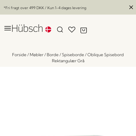
*Fri fragt over
499 DKK
/ Kun 1-4 dages levering
Forside
/
Møbler
/
Borde
/
Spiseborde
/
Oblique Spisebord
Rektangulær Grå