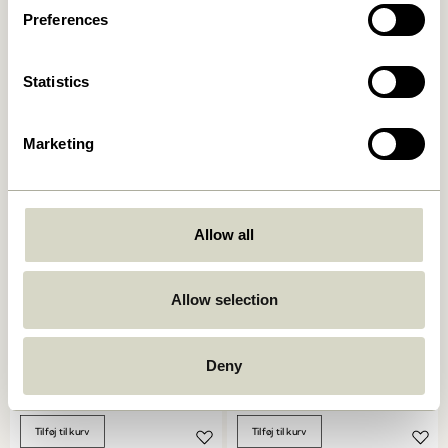
Preferences
Hock Spisebord Sort
Oblique Spisebord Rund
Sort
4.999,00
kr.
6.599,00
kr.
Statistics
Tilføj til kurv
Tilføj til kurv
Marketing
Allow all
Allow selection
Oblique Spisebord Rund
Ground Spisebord Firkantet
Deny
Olivengrøn
Natur
7.249,00
kr.
6.599,00
kr.
Tilføj til kurv
Tilføj til kurv