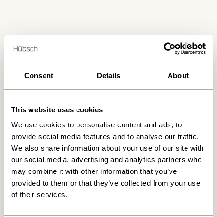
Consent
Details
About
Fri fragt ved køb over
499 DKK
*
This website uses cookies
Kun 1-4 dages levering
We use cookies to personalise content and ads, to
provide social media features and to analyse our traffic.
We also share information about your use of our site with
30 dages returret
our social media, advertising and analytics partners who
may combine it with other information that you’ve
provided to them or that they’ve collected from your use
of their services.
Hübsch
Kontakt
Hübsch Retail ApS (B2C)
+45 4422 6888