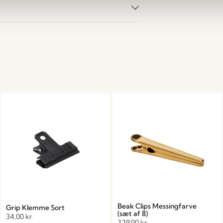
Beak Clips Messingfarve
Grip Klemme Sort
(sæt af 8)
34,00
kr.
329,00
kr.