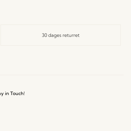
30 dages returret
ay in Touch!
 dig vores Hübsch-nyhedsbrev, og vær blandt de første
å besked om nyheder, udsalg, events og særlige tilbud.