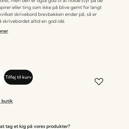
ret, men den er også god til at holde styr på de
irer eller ting som ikke på blive gemt for langt
vilket skrivebord brevbakken ender på, så er
 skrivebordet altid en god idé.
oner
Tilføj til kurv
 butik
l at tag et kig på vores produkter?