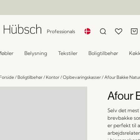
Professionals
øbler
Belysning
Tekstiler
Boligtilbehør
Køk
Forside
/
Boligtilbehør
/
Kontor
/
Opbevaringskasser
/
Afour Bakke Natu
Afour 
Selv det mest 
brevbakke som
er perfekt til
arbejdsrelate