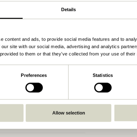
Natur
Details
33x22xh15cm
2.500
e content and ads, to provide social media features and to analy
1
 our site with our social media, advertising and analytics partn
9
 provided to them or that they’ve collected from your use of their
Se vejledning
Indendørs
Preferences
Statistics
Allow selection