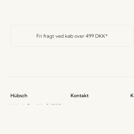
Fri fragt ved køb over
499 DKK
*
Hübsch
Kontakt
K
Hübsch Retail ApS (B2C)
+45 4422 6888
H
CVR 41732350
L
shop@hubsch-
P
Hübsch A/S (B2B)
interior.com
CVR 33146450
C
Ring til os