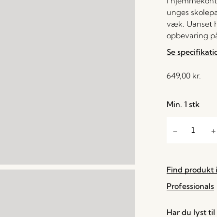
i hjemmekonto
unges skolepap
væk. Uanset h
opbevaring på
Se specifikati
649,00
kr.
Min. 1 stk
Find produkt i
Professionals
Har du lyst ti