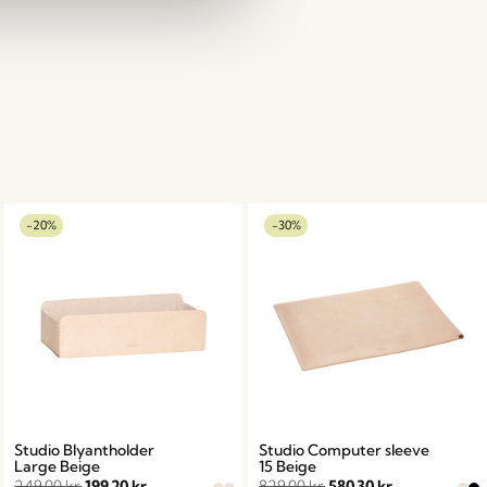
-20%
-30%
Studio Blyantholder
Studio Computer sleeve
Large Beige
15 Beige
249,00
kr.
199,20
kr.
829,00
kr.
580,30
kr.