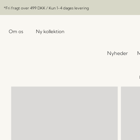
*Fri fragt over
499 DKK
/ Kun 1-4 dages levering
Om os
Ny kollektion
Nyheder
M