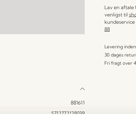
Lav en aftale
venligst til
sh
kundeservice 
88
Levering inden
30 dages retur
Fri fragt over
881611
5712772128039
MDF, Egetræsfiner, Egetræ
Ja