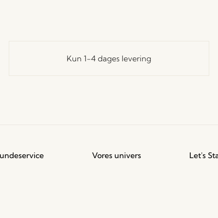
Kun 1-4 dages levering
undeservice
Vores univers
Let's St
Tilmeld
andelsbetingelser
Nyheder
til at f
evering og returnering
Om os
rivatlivspolitik
Messer
ookiepolitik
Stories