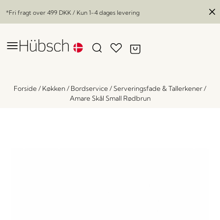
*Fri fragt over
499 DKK
/ Kun 1-4 dages levering
Forside
/
Køkken
/
Bordservice
/
Serveringsfade & Tallerkener
/
Amare Skål Small Rødbrun