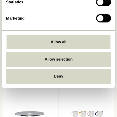
Statistics
Marketing
Allow all
Kiosk Glas Ravfarve
Fuyu Tallerken Medium
Allow selection
Tekstureret
62,00
kr.
48,00
kr.
Deny
Tilføj til kurv
Tilføj til kurv