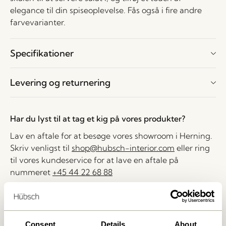
elegance til din spiseoplevelse. Fås også i fire andre
farvevarianter.
Specifikationer
Levering og returnering
Har du lyst til at tag et kig på vores produkter?
Lav en aftale for at besøge vores showroom i Herning.
Skriv venligst til
shop@hubsch-interior.com
eller ring
til vores kundeservice for at lave en aftale på
nummeret
+45 44 22 68 88
Levering indenfor 1-4 hverdage
30 dages returret
Consent
Details
About