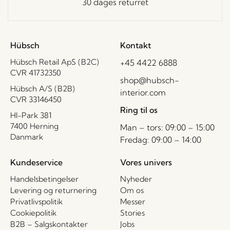
30 dages returret
Hübsch
Kontakt
Hübsch Retail ApS (B2C)
+45 4422 6888
CVR 41732350
shop@hubsch-
Hübsch A/S (B2B)
interior.com
CVR 33146450
Ring til os
HI-Park 381
7400 Herning
Man – tors: 09:00 – 15:00
Danmark
Fredag: 09:00 – 14:00
Kundeservice
Vores univers
Handelsbetingelser
Nyheder
Levering og returnering
Om os
Privatlivspolitik
Messer
Cookiepolitik
Stories
B2B – Salgskontakter
Jobs