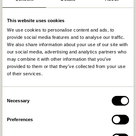
Fri fragt over
499 DKK
*
This website uses cookies
We use cookies to personalise content and ads, to
Relaterede varer
provide social media features and to analyse our traffic.
We also share information about your use of our site with
our social media, advertising and analytics partners who
may combine it with other information that you’ve
provided to them or that they’ve collected from your use
of their services.
Consent
Necessary
Selection
Clea Skål Large
Flora Skål Lyserød
279,00
kr.
469,00
kr.
Preferences
Tilføj til kurv
Tilføj til kurv