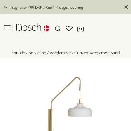
*Fri fragt over
499 DKK
/ Kun 1-4 dages levering
Forside
/
Belysning
/
Væglamper
/
Current Væglampe Sand