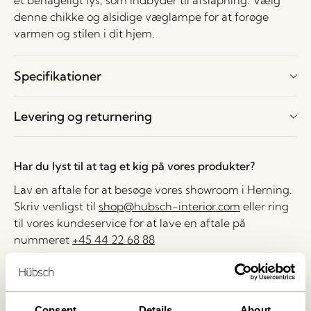
et behageligt lys, som indbyder til afslapning. Vælg
denne chikke og alsidige væglampe for at forøge
varmen og stilen i dit hjem.
Specifikationer
Levering og returnering
Har du lyst til at tag et kig på vores produkter?
Lav en aftale for at besøge vores showroom i Herning.
Skriv venligst til
shop@hubsch-interior.com
eller ring
til vores kundeservice for at lave en aftale på
nummeret
+45 44 22 68 88
Levering indenfor 1-4 hverdage
30 dages returret
Consent
Details
About