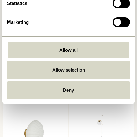
Statistics
Marketing
Allow all
Allow selection
Serendipity Væglampe Sort
Kumu Lampe Ø18 Hvid
829,00
kr.
859,00
kr.
Deny
Tilføj til kurv
Tilføj til kurv