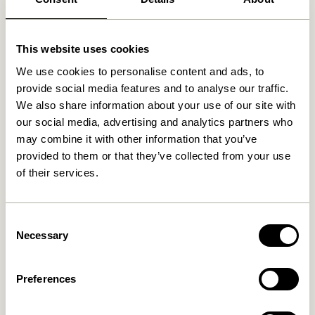
Fri fragt over
499 DKK
*
This website uses cookies
We use cookies to personalise content and ads, to
Relaterede varer
provide social media features and to analyse our traffic.
We also share information about your use of our site with
our social media, advertising and analytics partners who
may combine it with other information that you’ve
provided to them or that they’ve collected from your use
of their services.
Consent
Necessary
Selection
Cover Væglampe Sort
Arte Væglampe Blå/Sand
859,00
kr.
Preferences
829,00
kr.
Tilføj til kurv
Tilføj til kurv