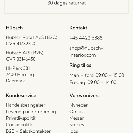
30 dages returret
Hübsch
Kontakt
Hübsch Retail ApS (B2C)
+45 4422 6888
CVR 41732350
shop@hubsch-
Hübsch A/S (B2B)
interior.com
CVR 33146450
Ring til os
HI-Park 381
7400 Herning
Man – tors: 09:00 – 15:00
Danmark
Fredag: 09:00 – 14:00
Kundeservice
Vores univers
Handelsbetingelser
Nyheder
Levering og returnering
Om os
Privatlivspolitik
Messer
Cookiepolitik
Stories
B2B – Salgskontakter
Jobs