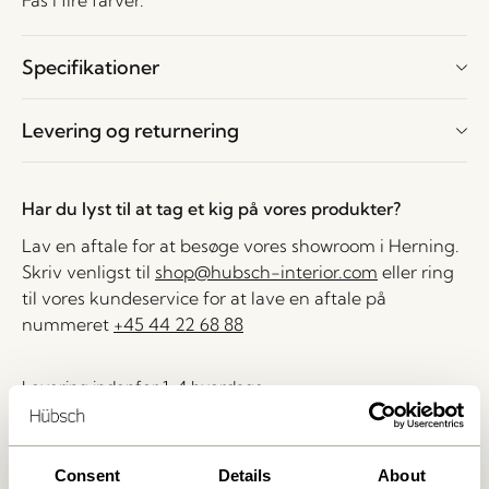
Fås i fire farver.
Specifikationer
Levering og returnering
Har du lyst til at tag et kig på vores produkter?
Lav en aftale for at besøge vores showroom i Herning.
Skriv venligst til
shop@hubsch-interior.com
eller ring
til vores kundeservice for at lave en aftale på
nummeret
+45 44 22 68 88
Levering indenfor 1-4 hverdage
30 dages returret
Fri fragt over
499 DKK
*
Consent
Details
About