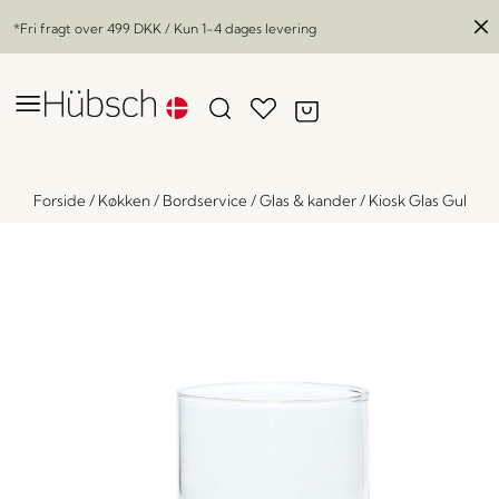
*Fri fragt over
499 DKK
/ Kun 1-4 dages levering
Forside
/
Køkken
/
Bordservice
/
Glas & kander
/
Kiosk Glas Gul