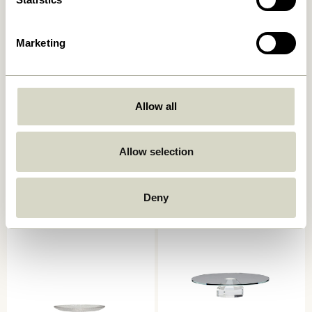
Marketing
Allow all
Crave Salatbestik
Amare Middagstallerken
Flerfarvet (sæt af 2)
Brun
249,00
kr.
Allow selection
169,00
kr.
Tilføj til kurv
Tilføj til kurv
Deny