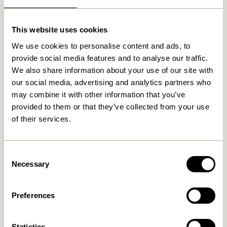
Relaterede varer
This website uses cookies
We use cookies to personalise content and ads, to
provide social media features and to analyse our traffic.
We also share information about your use of our site with
our social media, advertising and analytics partners who
may combine it with other information that you’ve
provided to them or that they’ve collected from your use
of their services.
Consent
Amare Skål Small Rødbrun
Amare Skåle Flerfarvet
Necessary
Selection
(sæt af 3)
169,00
kr.
149,00
kr.
Preferences
Tilføj til kurv
Tilføj til kurv
Statistics