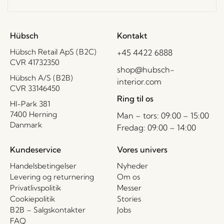
Hübsch
Kontakt
Hübsch Retail ApS (B2C)
+45 4422 6888
CVR 41732350
shop@hubsch-
Hübsch A/S (B2B)
interior.com
CVR 33146450
Ring til os
HI-Park 381
7400 Herning
Man – tors: 09:00 – 15:00
Danmark
Fredag: 09:00 – 14:00
Kundeservice
Vores univers
Handelsbetingelser
Nyheder
Levering og returnering
Om os
Privatlivspolitik
Messer
Cookiepolitik
Stories
B2B – Salgskontakter
Jobs
FAQ