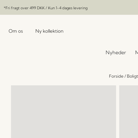
*Fri fragt over
499 DKK
/ Kun 1-4 dages levering
Om os
Ny kollektion
Nyheder
M
Forside
/
Bolig