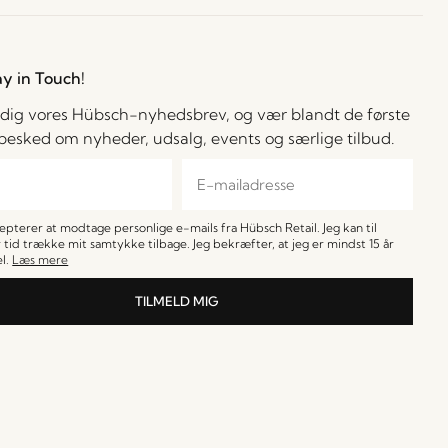
ay in Touch!
 dig vores Hübsch-nyhedsbrev, og vær blandt de første
å besked om nyheder, udsalg, events og særlige tilbud.
cepterer at modtage personlige e-mails fra Hübsch Retail. Jeg kan til
 tid trække mit samtykke tilbage. Jeg bekræfter, at jeg er mindst 15 år
l.
Læs mere
TILMELD MIG