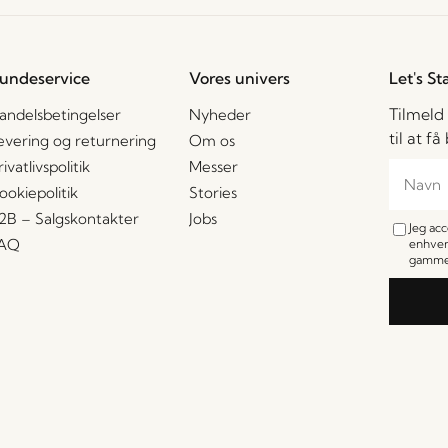
undeservice
Vores univers
Let's St
Tilmeld
andelsbetingelser
Nyheder
til at f
evering og returnering
Om os
rivatlivspolitik
Messer
ookiepolitik
Stories
2B – Salgskontakter
Jobs
Jeg ac
AQ
enhver
gamme