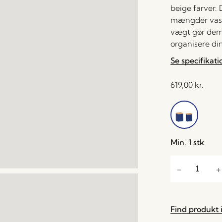
beige farver.
mængder vaske
vægt gør dem l
organisere din
Se specifikati
619,00
kr.
Min. 1 stk
Find produkt i