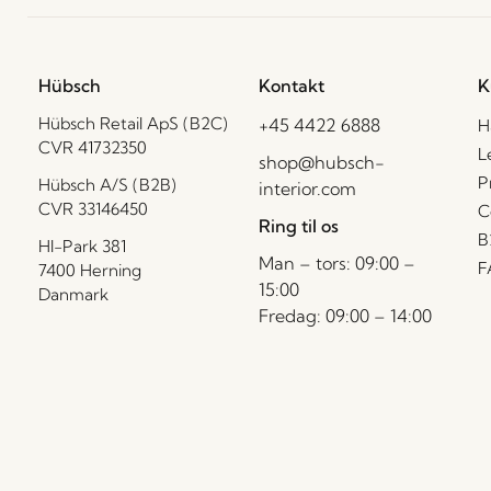
Hübsch
Kontakt
K
Hübsch Retail ApS (B2C)
+45 4422 6888
H
CVR 41732350
L
shop@hubsch-
P
Hübsch A/S (B2B)
interior.com
CVR 33146450
C
Ring til os
B
HI-Park 381
Man – tors: 09:00 –
F
7400 Herning
15:00
Danmark
Fredag: 09:00 – 14:00