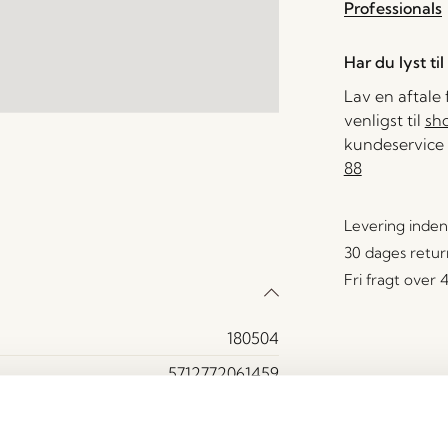
Professionals
Har du lyst ti
Lav en aftale
venligst til
sh
kundeservice 
88
Levering inden
30 dages retur
Fri fragt over
180504
5712772061459
Papir
Beige, Blå, Brun