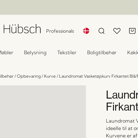
Professionals
øbler
Belysning
Tekstiler
Boligtilbehør
Køk
tilbehør
/
Opbevaring
/
Kurve
/
Laundromat Vasketøjskurv Firkantet Blå/N
Laundr
Firkant
Laundromat Va
ideelle til at
Kurvene er af 