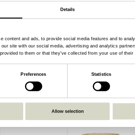
38x25xh50, 39x34xh55cm
Details
700
Se vejledning
e content and ads, to provide social media features and to analy
Indendørs
 our site with our social media, advertising and analytics partn
 provided to them or that they’ve collected from your use of their
Preferences
Statistics
Allow selection