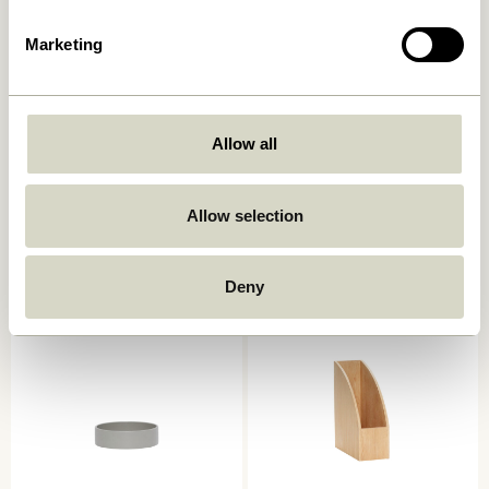
Marketing
Allow all
Silo Organiser Sort
District Opbevaringsbakke
Firkantet Lysegrå
559,00
kr.
Allow selection
129,00
kr.
103,20
kr.
Tilføj til kurv
Tilføj til kurv
Deny