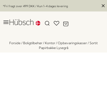
*Fri fragt over
499 DKK
/ Kun 1-4 dages levering
Forside
/
Boligtilbehør
/
Kontor
/
Opbevaringskasser
/
Sortit
Papirbakke Lysegrå