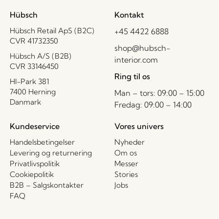
Hübsch
Kontakt
Hübsch Retail ApS (B2C)
+45 4422 6888
CVR 41732350
shop@hubsch-
Hübsch A/S (B2B)
interior.com
CVR 33146450
Ring til os
HI-Park 381
7400 Herning
Man – tors: 09:00 – 15:00
Danmark
Fredag: 09:00 – 14:00
Kundeservice
Vores univers
Handelsbetingelser
Nyheder
Levering og returnering
Om os
Privatlivspolitik
Messer
Cookiepolitik
Stories
B2B – Salgskontakter
Jobs
FAQ