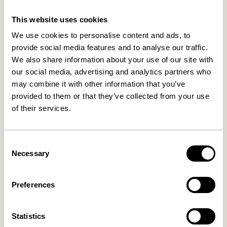
This website uses cookies
Relaterede varer
We use cookies to personalise content and ads, to
provide social media features and to analyse our traffic.
We also share information about your use of our site with
our social media, advertising and analytics partners who
may combine it with other information that you’ve
provided to them or that they’ve collected from your use
of their services.
Consent
Necessary
Poetic Vægskab Small
Redux Skrivebordsordner
Selection
Off white/Lys Gul/Petrol
1.549,00
kr.
(sæt af 3)
1.099,00
kr.
Preferences
Tilføj til kurv
Tilføj til kurv
Statistics
-20%