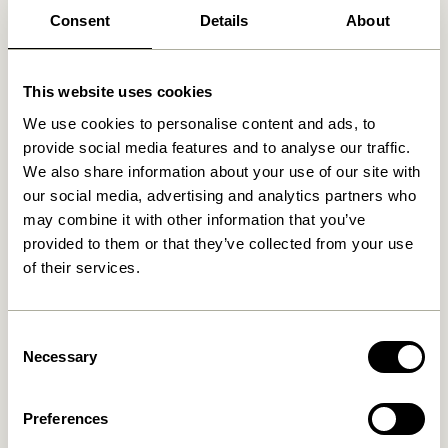
30 dages returret
Consent
Details
About
Fri fragt over
499 DKK
*
This website uses cookies
We use cookies to personalise content and ads, to
Relaterede varer
provide social media features and to analyse our traffic.
We also share information about your use of our site with
our social media, advertising and analytics partners who
NYHED
may combine it with other information that you’ve
provided to them or that they’ve collected from your use
of their services.
Consent
Necessary
Selection
Mush Bordlampe Mini
Aru Bordlampe Blå
Preferences
Messingfarve
1.549,00
kr.
1.399,00
kr.