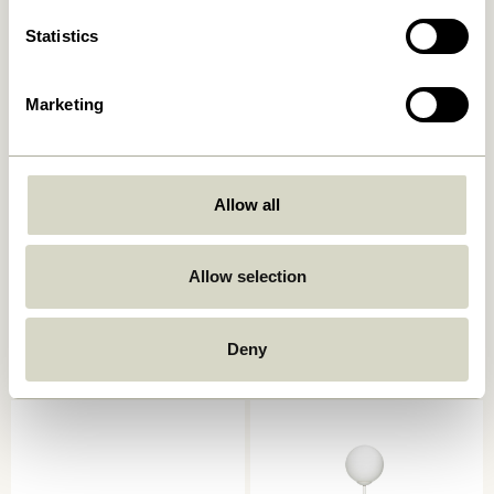
Tilføj til kurv
Tilføj til kurv
Statistics
Marketing
Allow all
Allow selection
Book Bordlampe
Mush Bordlampe Mini Lys
Sand
749,00
kr.
1.399,00
kr.
Deny
Tilføj til kurv
Tilføj til kurv