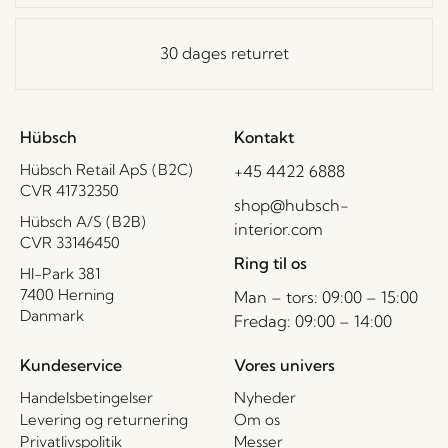
30 dages returret
Hübsch
Kontakt
Hübsch Retail ApS (B2C)
+45 4422 6888
CVR 41732350
shop@hubsch-
Hübsch A/S (B2B)
interior.com
CVR 33146450
Ring til os
HI-Park 381
7400 Herning
Man – tors: 09:00 – 15:00
Danmark
Fredag: 09:00 – 14:00
Kundeservice
Vores univers
Handelsbetingelser
Nyheder
Levering og returnering
Om os
Privatlivspolitik
Messer