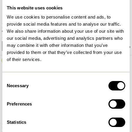
This website uses cookies
We use cookies to personalise content and ads, to
Studio Computerhülle 15
provide social media features and to analyse our traffic.
Studio Computerhülle 15 Beige
Schwarz
We also share information about your use of our site with
829,00
kr.
580,30
kr.
829,00
kr.
our social media, advertising and analytics partners who
may combine it with other information that you’ve
In den warenkorb
In den warenkorb
provided to them or that they’ve collected from your use
of their services.
-30%
Consent
Necessary
Selection
Preferences
Statistics
Studio Computerhülle 13 Beige
Mochi Pouf Ø50 Braun