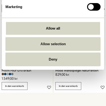
749,00
kr.
524,30
kr.
1.149,00
kr.
Marketing
In den warenkorb
In den warenkorb
Allow all
Allow selection
Deny
Mochi Pouf Ø70 Braun
Mood Wandspiegel Naturfarben
829,00
kr.
1.549,00
kr.
In den warenkorb
In den warenkorb