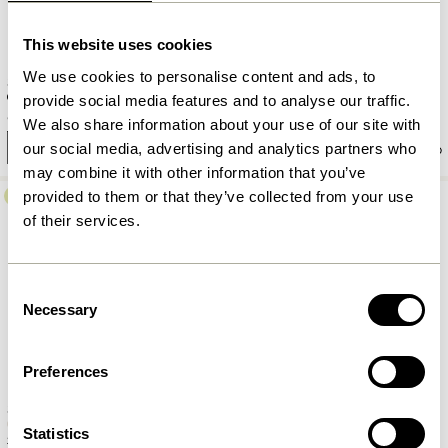
This website uses cookies
We use cookies to personalise content and ads, to
Studio Housse d 15 Noir
Studio Housse d 15 Beige
provide social media features and to analyse our traffic.
829,00
kr.
829,00
kr.
580,30
kr.
We also share information about your use of our site with
our social media, advertising and analytics partners who
Ajouter au panier
Ajouter au panier
may combine it with other information that you’ve
provided to them or that they’ve collected from your use
-30%
of their services.
Consent
Necessary
Selection
Preferences
Studio Housse d 13 Beige
Mochi Pouf Ø50 Marron
Statistics
749,00
kr.
524,30
kr.
1.149,00
kr.