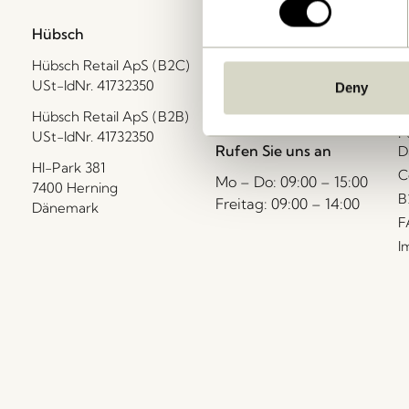
Hübsch
Kontakt
K
Hübsch Retail ApS (B2C)
+45 4422 6888
A
USt-IdNr. 41732350
G
Deny
shop@hubsch-
L
Hübsch Retail ApS (B2B)
interior.com
P
USt-IdNr. 41732350
Rufen Sie uns an
D
HI-Park 381
C
Mo – Do: 09:00 – 15:00
7400 Herning
B
Freitag: 09:00 – 14:00
Dänemark
F
I