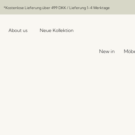
*Kostenlose Lieferung über
499 DKK
/ Lieferung 1-4 Werktage
About us
Neue Kollektion
New in
Möbe