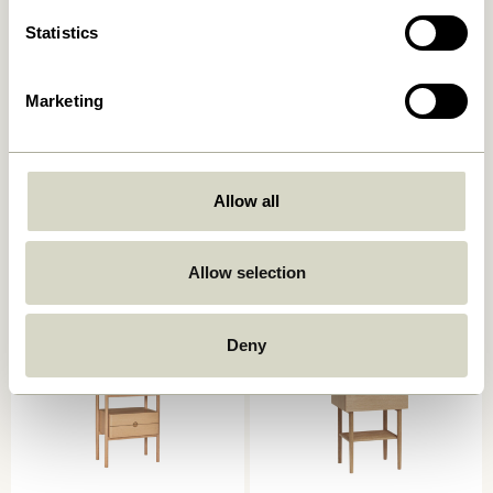
Statistics
Marketing
Noir Nachttisch
Sortit Organizer
Grün/Cremeweiß
Multifarben (4er Set)
Allow all
859,00
kr.
2.049,00
kr.
In den warenkorb
In den warenkorb
Allow selection
Deny