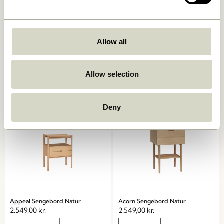
Noir Sengebord Grøn/Off
Sortit Organiser Flerfarvet
Allow all
white
(sæt af 4)
859,00
kr.
2.049,00
kr.
Allow selection
Tilføj til kurv
Tilføj til kurv
Deny
Appeal Sengebord Natur
Acorn Sengebord Natur
2.549,00
kr.
2.549,00
kr.