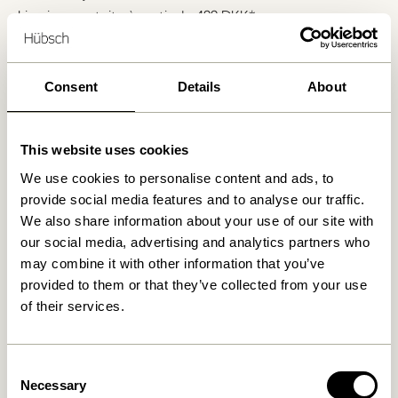
Livraison gratuite à partir de
499 DKK
*
Consent
Details
About
Produits similaires
This website uses cookies
We use cookies to personalise content and ads, to
provide social media features and to analyse our traffic.
We also share information about your use of our site with
our social media, advertising and analytics partners who
may combine it with other information that you’ve
provided to them or that they’ve collected from your use
of their services.
Lotus Pots à suspendre Bleu
Lotus Pots à suspendre
pétrole (set de 2)
Khaki (set de 2)
Consent
829,00
kr.
829,00
kr.
Necessary
Selection