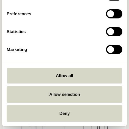
Ajouter au panier
Ajouter au panier
Preferences
Statistics
Marketing
Faye Panier Airy
Ontop Pots à suspendre
Allow all
Beige/Marron/Maroon
Blanc
469,00
kr.
319,00
kr.
Allow selection
Ajouter au panier
Ajouter au panier
Deny