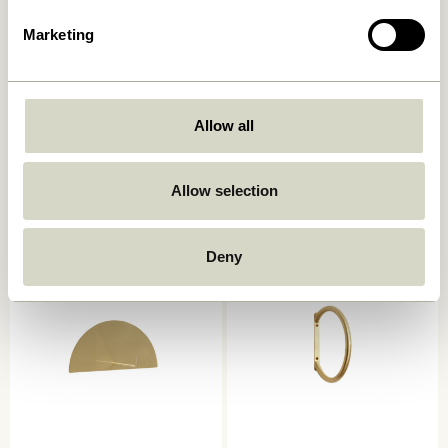
Marketing
Allow all
Spot Knager Flerfarvet (sæt
Double Magasinholder med
af 3)
krog Rød
359,00
kr.
419,00
kr.
Allow selection
Tilføj til kurv
Tilføj til kurv
Deny