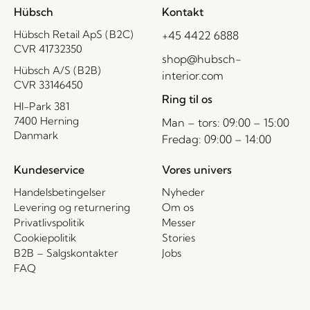
Hübsch
Kontakt
Hübsch Retail ApS (B2C)
+45 4422 6888
CVR 41732350
shop@hubsch-
Hübsch A/S (B2B)
interior.com
CVR 33146450
Ring til os
HI-Park 381
7400 Herning
Man – tors: 09:00 – 15:00
Danmark
Fredag: 09:00 – 14:00
Kundeservice
Vores univers
Handelsbetingelser
Nyheder
Levering og returnering
Om os
Privatlivspolitik
Messer
Cookiepolitik
Stories
B2B – Salgskontakter
Jobs
FAQ