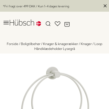
*Fri fragt over
499 DKK
/ Kun 1-4 dages levering
Forside
/
Boligtilbehør
/
Knager & knagerækker
/
Knager
/
Loop
Håndklædeholder Lysegrå