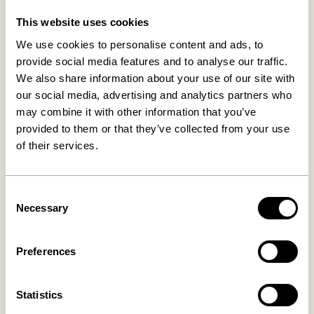
Relaterede varer
This website uses cookies
We use cookies to personalise content and ads, to
provide social media features and to analyse our traffic.
We also share information about your use of our site with
our social media, advertising and analytics partners who
may combine it with other information that you’ve
provided to them or that they’ve collected from your use
of their services.
Consent
Nami Knage Gul
Entre Knage Small Natur
Necessary
Selection
169,00
kr.
36,00
kr.
Tilføj til kurv
Tilføj til kurv
Preferences
Statistics