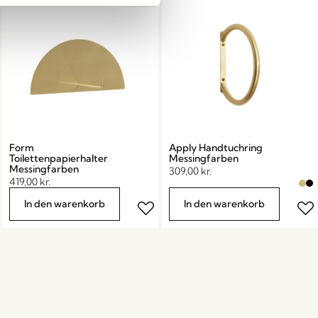
Form
Apply Handtuchring
Toilettenpapierhalter
Messingfarben
Messingfarben
309,00
kr.
419,00
kr.
In den warenkorb
In den warenkorb