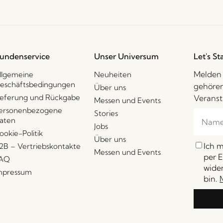
undenservice
Unser Universum
Let's St
Melden 
llgemeine
Neuheiten
eschäftsbedingungen
gehören
Über uns
ieferung und Rückgabe
Veranst
Messen und Events
ersonenbezogene
Stories
aten
Jobs
ookie-Politik
Über uns
Ich 
2B – Vertriebskontakte
Messen und Events
per E
AQ
wider
mpressum
bin.