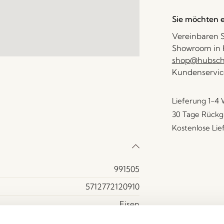
Sie möchten e
Vereinbaren S
Showroom in H
shop@hubsch-
Kundenservic
Lieferung 1-4
30 Tage Rückg
Kostenlose Li
991505
5712772120910
Eisen
Brüniertes messing