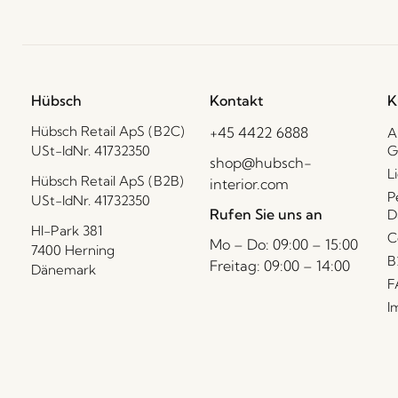
Hübsch
Kontakt
K
Hübsch Retail ApS (B2C)
+45 4422 6888
A
USt-IdNr. 41732350
G
shop@hubsch-
L
Hübsch Retail ApS (B2B)
interior.com
P
USt-IdNr. 41732350
Rufen Sie uns an
D
HI-Park 381
C
Mo – Do: 09:00 – 15:00
7400 Herning
B
Freitag: 09:00 – 14:00
Dänemark
F
I