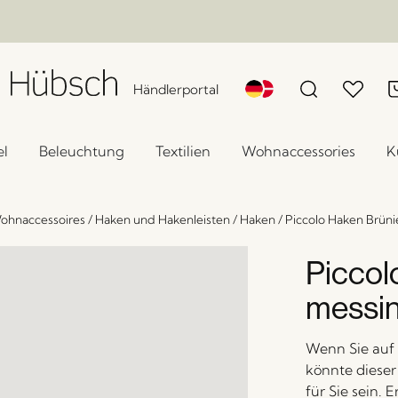
Händlerportal
l
Beleuchtung
Textilien
Wohnaccessories
K
ohnaccessoires
/
Haken und Hakenleisten
/
Haken
/
Piccolo Haken Brüni
Piccol
messi
Wenn Sie auf 
könnte dieser
für Sie sein. 