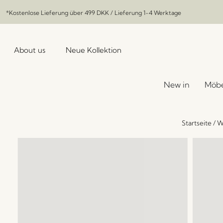
*Kostenlose Lieferung über
499 DKK
/ Lieferung 1-4 Werktage
About us
Neue Kollektion
New in
Möbe
Startseite
/
W