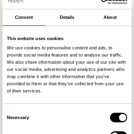
Consent
Details
About
Ähnliche Produkte
This website uses cookies
-30%
We use cookies to personalise content and ads, to
provide social media features and to analyse our traffic.
We also share information about your use of our site with
our social media, advertising and analytics partners who
may combine it with other information that you’ve
provided to them or that they’ve collected from your use
of their services.
Amare Servierplatte/Tablett
Vault
Hellblau/Orange (2er Set)
Beistelltisch/Aufbewahrungsbox
Grau/Gelb
Consent
559,00
kr.
1.299,00
kr.
909,30
kr.
Necessary
Selection
In den warenkorb
In den warenkorb