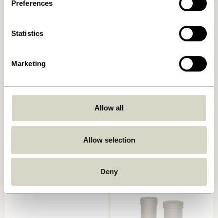
Preferences
Statistics
Marketing
District Aufbewahrungsbox
Allow all
Crave Salatbesteck
Small Braun/Gelb
Multifarben (2er Set)
249,00
kr.
129,00
kr.
Allow selection
In den warenkorb
In den warenkorb
Deny