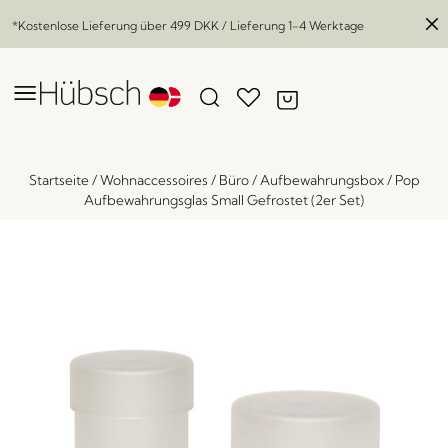
*Kostenlose Lieferung über
499 DKK
/ Lieferung 1-4 Werktage
Startseite
/
Wohnaccessoires
/
Büro
/
Aufbewahrungsbox
/
Pop
Aufbewahrungsglas Small Gefrostet (2er Set)