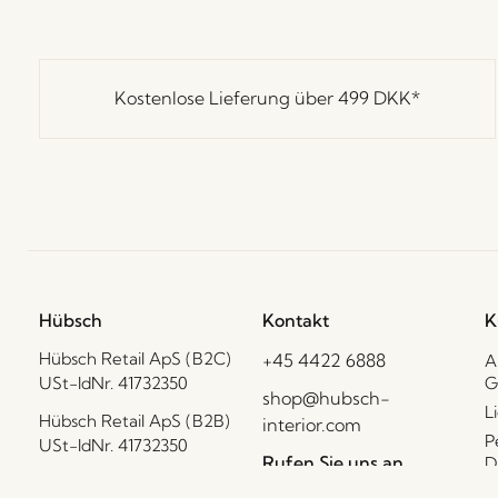
Kostenlose Lieferung über
499 DKK
*
Hübsch
Kontakt
K
Hübsch Retail ApS (B2C)
+45 4422 6888
A
USt-IdNr. 41732350
G
shop@hubsch-
L
Hübsch Retail ApS (B2B)
interior.com
P
USt-IdNr. 41732350
Rufen Sie uns an
D
HI-Park 381
C