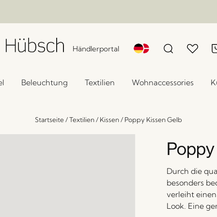
Händlerportal
l
Beleuchtung
Textilien
Wohnaccessories
K
Startseite
/
Textilien
/
Kissen
/
Poppy Kissen Gelb
Poppy 
Durch die qua
besonders be
verleiht eine
Look. Eine ge