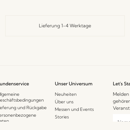
Lieferung 1-4 Werktage
undenservice
Unser Universum
Let's St
Melden 
llgemeine
Neuheiten
eschäftsbedingungen
gehören
Über uns
ieferung und Rückgabe
Veranst
Messen und Events
ersonenbezogene
Stories
aten
Jobs
ookie-Politik