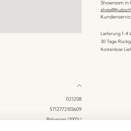
Showroom in H
shop@hubsch-
Kundenservic
Lieferung 1-4
30 Tage Rückg
Kostenlose Li
021208
5712772103609
Polyester (100%)
Gelb