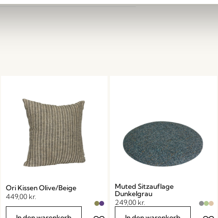
Muted Sitzauflage
Ori Kissen Olive/Beige
Dunkelgrau
449,00
kr.
249,00
kr.
In den warenkorb
In den warenkorb