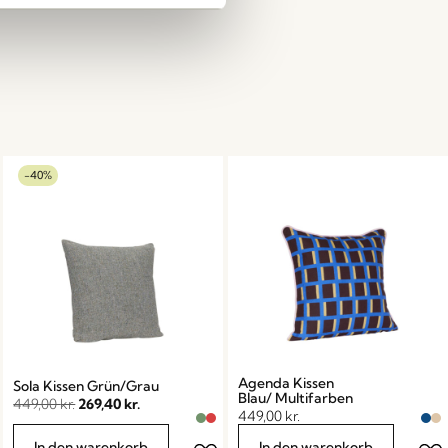
-40%
Agenda Kissen
Sola Kissen Grün/Grau
Blau/ Multifarben
449,00
kr.
269,40
kr.
449,00
kr.
In den warenkorb
In den warenkorb