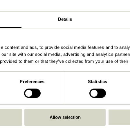
60x60cm
2.520
Details
Stark ausgewrungenes Tuch
Handwäsche
e content and ads, to provide social media features and to analy
Nein
 our site with our social media, advertising and analytics partn
Nein
 provided to them or that they’ve collected from your use of their
Niedrig
Nein
Preferences
Statistics
Anleitung ansehen
Drinnen
Allow selection