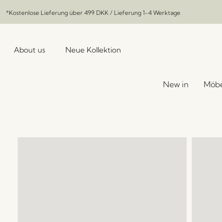
*Kostenlose Lieferung über
499 DKK
/ Lieferung 1-4 Werktage
About us
Neue Kollektion
New in
Möbe