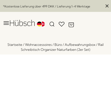
*Kostenlose Lieferung über
499 DKK
/ Lieferung 1-4 Werktage
Startseite
/
Wohnaccessoires
/
Büro
/
Aufbewahrungsbox
/
Rail
Schreibtisch Organizer Naturfarben (2er Set)