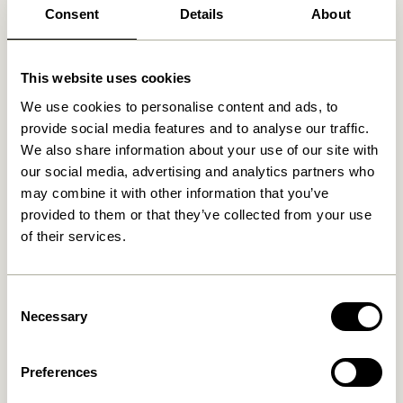
Consent
Details
About
Ähnliche Produkte
This website uses cookies
We use cookies to personalise content and ads, to
provide social media features and to analyse our traffic.
We also share information about your use of our site with
our social media, advertising and analytics partners who
may combine it with other information that you’ve
provided to them or that they’ve collected from your use
of their services.
Kanso Schreibtisch
Sortit Organizer
Organizer Gelb
Multifarben (4er Set)
859,00
kr.
Consent
309,00
kr.
Necessary
Selection
In den warenkorb
In den warenkorb
Preferences