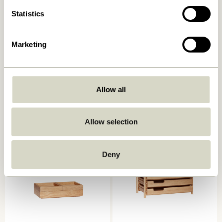
Statistics
Marketing
Afour Tablett Naturfarben
Beak Klammern
Allow all
Messingfarben (8er Set)
649,00
kr.
329,00
kr.
In den warenkorb
In den warenkorb
Allow selection
Deny