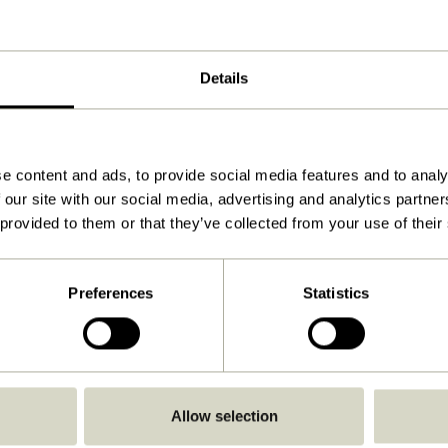
Bleu, Marron
44x40xh49cm
Details
8.350
210
e content and ads, to provide social media features and to analy
Non
 our site with our social media, advertising and analytics partn
 provided to them or that they’ve collected from your use of their
Voir les instructions
À l'intérieur
Preferences
Statistics
Allow selection