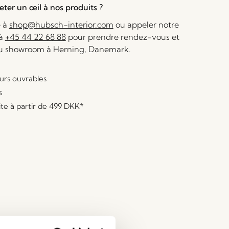
ter un œil à nos produits ?
e à
shop@hubsch-interior.com
ou appeler notre
 à
+45 44 22 68 88
pour prendre rendez-vous et
au showroom à Herning, Danemark.
ours ouvrables
s
ite à partir de
499 DKK
*