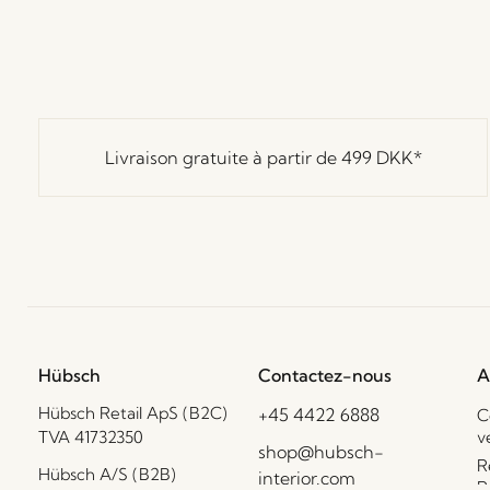
Livraison gratuite à partir de
499 DKK
*
Hübsch
Contactez-nous
A
Hübsch Retail ApS (B2C)
+45 4422 6888
C
TVA 41732350
v
shop@hubsch-
R
Hübsch A/S (B2B)
interior.com
R