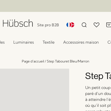
Site pro B2B
les
Luminaires
Textile
Accessoires maison
C
Page d'accueil
/
Step Tabouret Bleu/Marron
Step T
Un petit coup
paré d’un dou
à atteindre l
où qu’il soit p