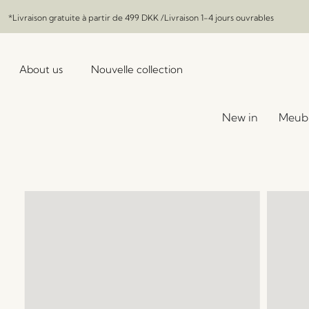
*Livraison gratuite à partir de
499 DKK
/Livraison 1-4 jours ouvrables
About us
Nouvelle collection
New in
Meub