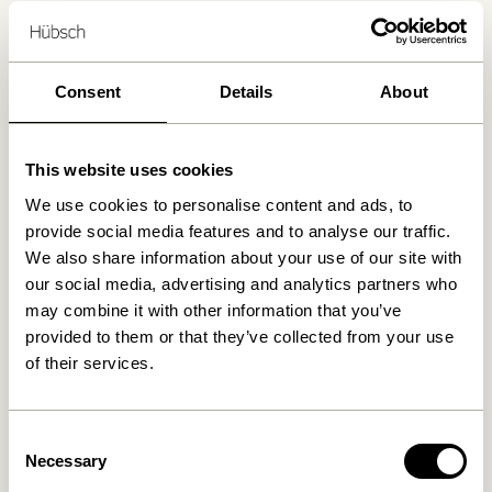
Lieferung 1-4 Werktage
30 Tage Rückgaberecht
Kostenlose Lieferung über
499 DKK
*
Consent
Details
About
This website uses cookies
Ähnliche Produkte
We use cookies to personalise content and ads, to
provide social media features and to analyse our traffic.
We also share information about your use of our site with
OUTDOOR
NEU
OUTDOOR
NEU
our social media, advertising and analytics partners who
may combine it with other information that you’ve
provided to them or that they’ve collected from your use
of their services.
Consent
Necessary
Selection
Haus Esstisch Large Braun
Haus Hocker Braun