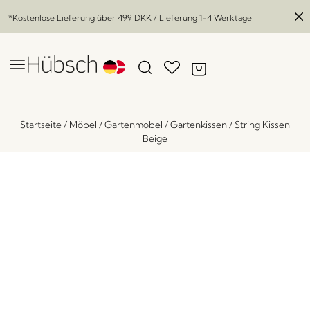
*Kostenlose Lieferung über
499 DKK
/ Lieferung 1-4 Werktage
Startseite
/
Möbel
/
Gartenmöbel
/
Gartenkissen
/
String Kissen
Beige