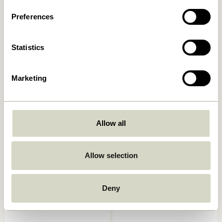
6.149,00
kr.
2.299,00
kr.
Preferences
In den warenkorb
In den warenkorb
Statistics
OUTDOOR
Marketing
Allow all
Sui Karaffe Bubbles Klar
String Kissen Dobbelt Mint
Allow selection
199,00
kr.
999,00
kr.
In den warenkorb
In den warenkorb
Deny
OUTDOOR
OUTDOOR