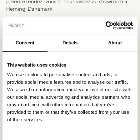
prendre rendez-vous et nous visitez au showroom à
Herning, Danemark.
Livraison 1-4 jours ouvrables
Retour 30 jours
Consent
Details
About
Livraison gratuite à partir de
499 DKK
*
This website uses cookies
Produits similaires
We use cookies to personalise content and ads, to
provide social media features and to analyse our traffic.
We also share information about your use of our site with
our social media, advertising and analytics partners who
may combine it with other information that you’ve
provided to them or that they’ve collected from your use
of their services.