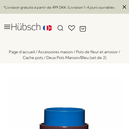
*Livraison gratuite à partir de
499 DKK
/Livraison 1-4 jours ouvrables
Page d'accueil
/
Accessoires maison
/
Pots de fleur et arrosior
/
Cache pots
/
Deux Pots Maroon/Bleu (set de 2)