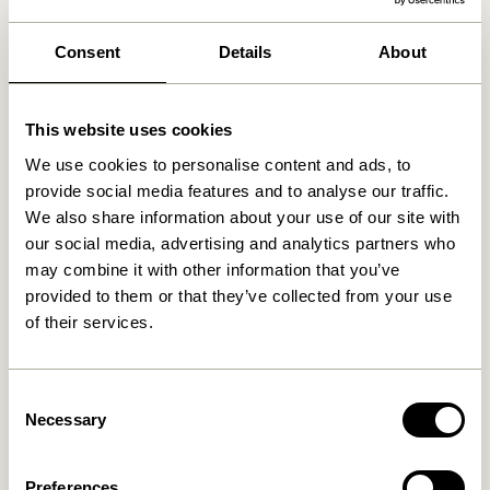
Produits similaires
Consent
Details
About
This website uses cookies
We use cookies to personalise content and ads, to
provide social media features and to analyse our traffic.
We also share information about your use of our site with
our social media, advertising and analytics partners who
may combine it with other information that you’ve
provided to them or that they’ve collected from your use
Maru Pots Large Vert Clair
Maru Pots Small
of their services.
(set de 2)
Bleu/Marron (set de 2)
2.299,00
kr.
1.299,00
kr.
Consent
Ajouter au panier
Ajouter au panier
Necessary
Selection
Preferences