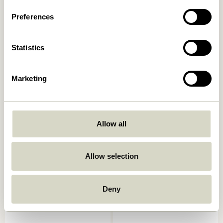
Preferences
Statistics
Marketing
Vibe Pots Marron (set de 2)
Plinth Pot Marron
Allow all
409,00
kr.
969,00
kr.
Ajouter au panier
Ajouter au panier
Allow selection
Deny