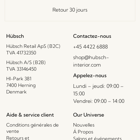
Retour 30 jours
Hübsch
Contactez-nous
Hübsch Retail ApS (B2C)
+45 4422 6888
TVA 41732350
shop@hubsch-
Hübsch A/S (B2B)
interior.com
TVA 33146450
Appelez-nous
HI-Park 381
7400 Herning
Lundi – jeudi: 09:00 –
Denmark
15:00
Vendrei: 09:00 – 14:00
Aide & service client
Our Universe
Conditions générales de
Nouvelles
vente
Á Propos
Retours et
Salons et événements