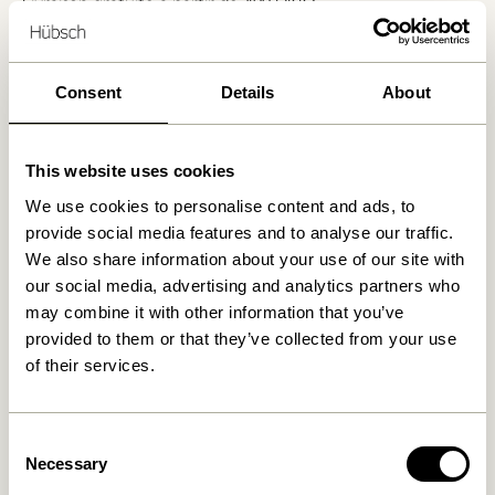
Livraison gratuite à partir de
499 DKK
*
Consent
Details
About
Produits similaires
This website uses cookies
We use cookies to personalise content and ads, to
provide social media features and to analyse our traffic.
We also share information about your use of our site with
our social media, advertising and analytics partners who
may combine it with other information that you’ve
provided to them or that they’ve collected from your use
of their services.
Maru Pots Large Vert Clair
Maru Pots Small
(set de 2)
Bleu/Marron (set de 2)
Consent
2.299,00
kr.
1.299,00
kr.
Necessary
Selection
Ajouter au panier
Ajouter au panier