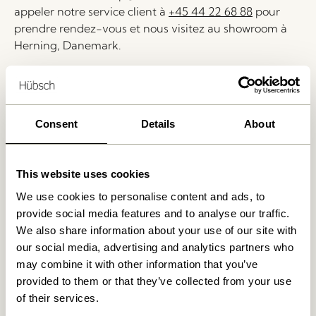
appeler notre service client à
+45 44 22 68 88
pour
prendre rendez-vous et nous visitez au showroom à
Herning, Danemark.
Livraison 1-4 jours ouvrables
Retour 30 jours
Livraison gratuite à partir de
499 DKK
*
Consent
Details
About
This website uses cookies
Produits similaires
We use cookies to personalise content and ads, to
provide social media features and to analyse our traffic.
We also share information about your use of our site with
our social media, advertising and analytics partners who
may combine it with other information that you’ve
provided to them or that they’ve collected from your use
of their services.