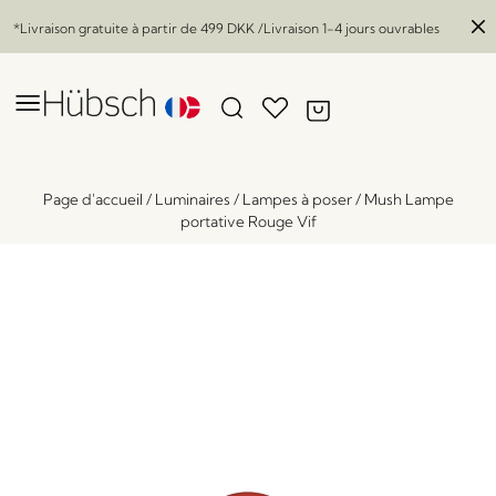
*Livraison gratuite à partir de
499 DKK
/Livraison 1-4 jours ouvrables
Page d'accueil
/
Luminaires
/
Lampes à poser
/
Mush Lampe
portative Rouge Vif