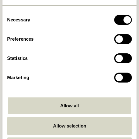
Consent
Necessary
Selection
Taten Lampe portative
Taten Lampe portative
Laiton
Sable
Preferences
749,00
kr.
749,00
kr.
Ajouter au panier
Ajouter au panier
Statistics
Marketing
Allow all
Allow selection
BringMe Lampe portative
BringMe Lampe portative
Mini Bordeaux Métallique
Vert Foncé Métallique