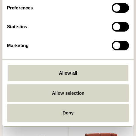
Preferences
Statistics
Marketing
Allow all
Sui Carafe Bubbles
Sui Verre à eau Bubbles
Transparent
Transparent
199,00
kr.
42,00
kr.
Allow selection
Ajouter au panier
Ajouter au panier
Deny
-20%