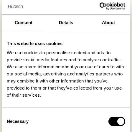
Livraison gratuite à partir de
499 DKK
*
Consent
Details
About
Produits similaires
This website uses cookies
We use cookies to personalise content and ads, to
provide social media features and to analyse our traffic.
We also share information about your use of our site with
our social media, advertising and analytics partners who
may combine it with other information that you’ve
provided to them or that they’ve collected from your use
of their services.
Paza Canapé Vert Clair
Elegance Canapé Vert Clair
Consent
7.699,00
kr.
Necessary
9.599,00
kr.
Selection
Ajouter au panier
Ajouter au panier