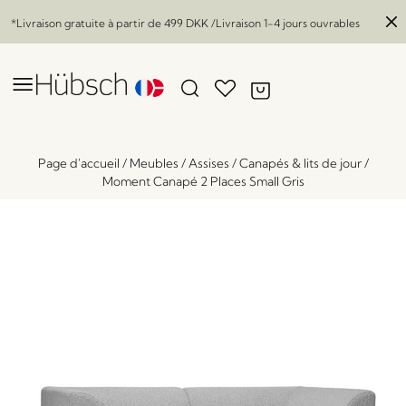
*Livraison gratuite à partir de
499 DKK
/Livraison 1-4 jours ouvrables
Page d'accueil
/
Meubles
/
Assises
/
Canapés & lits de jour
/
Moment Canapé 2 Places Small Gris