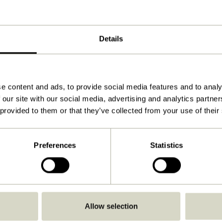
100000
Details
4
4
Gris
e content and ads, to provide social media features and to analy
257x89xh80cm
 our site with our social media, advertising and analytics partn
 provided to them or that they’ve collected from your use of their
70.000
40
Preferences
Statistics
66
360
Oui
Allow selection
Télécharger