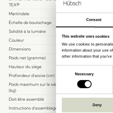
TEX®
Martindale
Consent
Échelle de boulochage
Solidité à la lumière
This website uses cookies
Couleur
We use cookies to personalis
Dimensions
information about your use of
other information that you’ve
Poids net (gramme)
Hauteur du siège
Consent
Necessary
Selection
Profondeur d'assise (cm)
Poids maximum sur le siège
(kg)
Doit être assemblé
Deny
Instructions d'assemblage