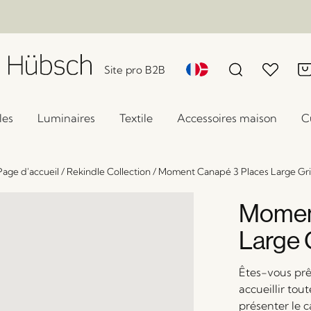
Site pro B2B
les
Luminaires
Textile
Accessoires maison
C
Page d'accueil
/
Rekindle Collection
/
Moment Canapé 3 Places Large Gri
Momen
Large 
Êtes-vous prê
accueillir tou
présenter le c