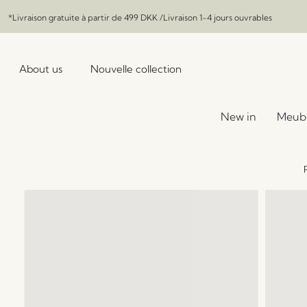
*Livraison gratuite à partir de
499 DKK
/Livraison 1-4 jours ouvrables
About us
Nouvelle collection
New in
Meub