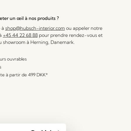
ter un œil à nos produits ?
e à
shop@hubsch-interior.com
ou appeler notre
 à
+45 44 22 68 88
pour prendre rendez-vous et
au showroom à Herning, Danemark.
ours ouvrables
s
ite à partir de
499 DKK
*