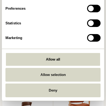
Preferences
Statistics
Marketing
Haze Fauteuil lounge Brun
Heritage Fauteuil/Repose-
foncé.
pied Naturel/Beige
Allow all
4.449,00
kr.
6.499,00
kr.
Ajouter au panier
Ajouter au panier
Allow selection
Deny