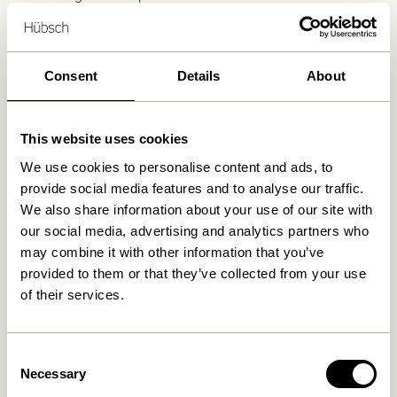
Consent
Details
About
Produits similaires
This website uses cookies
We use cookies to personalise content and ads, to
provide social media features and to analyse our traffic.
We also share information about your use of our site with
our social media, advertising and analytics partners who
may combine it with other information that you’ve
provided to them or that they’ve collected from your use
of their services.
Ouli Fauteuil lounge Gris
Ouli Fauteuil lounge Bleu
clair chiné
foncé
Consent
4.899,00
kr.
4.899,00
kr.
Necessary
Selection
Ajouter au panier
Ajouter au panier