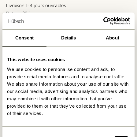
Livraison 1-4 jours ouvrables
Retour 30 jours
Livraison gratuite à partir de
499 DKK
*
Consent
Details
About
Produits similaires
This website uses cookies
We use cookies to personalise content and ads, to
provide social media features and to analyse our traffic.
We also share information about your use of our site with
our social media, advertising and analytics partners who
may combine it with other information that you’ve
provided to them or that they’ve collected from your use
of their services.
Ouli Fauteuil lounge Gris
Ouli Fauteuil lounge Bleu
Consent
clair chiné
foncé