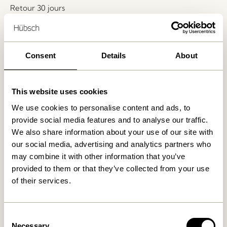
Retour 30 jours
Livraison gratuite à partir de
499 DKK
*
Consent
Details
About
Produits similaires
This website uses cookies
We use cookies to personalise content and ads, to
provide social media features and to analyse our traffic.
We also share information about your use of our site with
our social media, advertising and analytics partners who
may combine it with other information that you’ve
provided to them or that they’ve collected from your use
of their services.
Ouli Fauteuil lounge Gris
Ouli Fauteuil lounge Bleu
clair chiné
foncé
Consent
Necessary