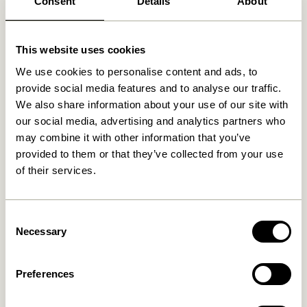
Consent
Details
About
This website uses cookies
We use cookies to personalise content and ads, to
provide social media features and to analyse our traffic.
We also share information about your use of our site with
our social media, advertising and analytics partners who
Livraison gratuite à partir de
499 DKK
*
may combine it with other information that you’ve
provided to them or that they’ve collected from your use
of their services.
Livraison 1-4 jours ouvrables
Consent
Necessary
Selection
Retour 30 jours
Preferences
Hübsch
Contactez-nous