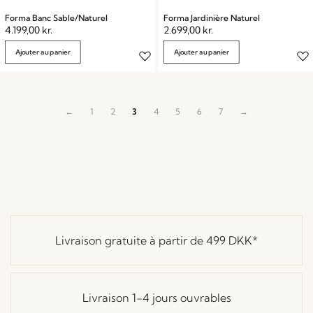
Forma Banc Sable/Naturel
Forma Jardinière Naturel
4.199,00
kr.
2.699,00
kr.
Ajouter au panier
Ajouter au panier
←
1
2
3
4
5
6
7
→
Livraison gratuite à partir de
499 DKK
*
Livraison 1-4 jours ouvrables