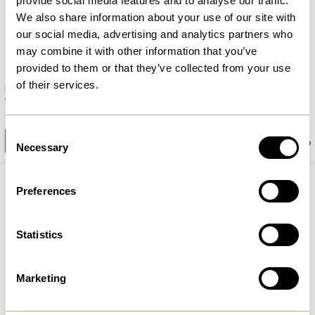
provide social media features and to analyse our traffic.
We also share information about your use of our site with
our social media, advertising and analytics partners who
may combine it with other information that you’ve
provided to them or that they’ve collected from your use
of their services.
Focal Cadre 29,7×42 Bois de
Focal Cadre 29,7×42 Naturel
noyer
359,00
kr.
359,00
kr.
Consent
Ajouter au panier
Ajouter au panier
Necessary
Selection
Preferences
Statistics
Marketing