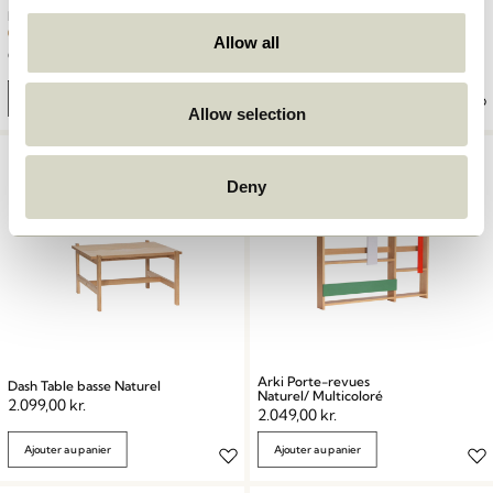
Focal Cadre 50×70 Bois de
Focal Cadre 50×70 Naturel
noyer
Allow all
619,00
kr.
619,00
kr.
Ajouter au panier
Ajouter au panier
Allow selection
Deny
Arki Porte-revues
Dash Table basse Naturel
Naturel/ Multicoloré
2.099,00
kr.
2.049,00
kr.
Ajouter au panier
Ajouter au panier