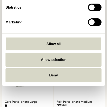
Statistics
Marketing
AtHand Organisateur
Panorama Caisson murale
Naturel
Naturel
859,00
kr.
1.799,00
kr.
Ajouter au panier
Ajouter au panier
Allow all
-20%
Allow selection
Deny
Care Porte-photo Large
Folk Porte-photo Medium
Naturel